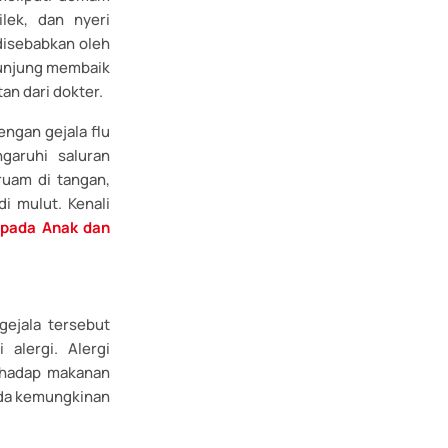
ilek, dan nyeri
disebabkan oleh
 kunjung membaik
n dari dokter.
engan gejala flu
garuhi saluran
ruam di tangan,
i mulut. Kenali
a pada Anak dan
gejala tersebut
alergi. Alergi
erhadap makanan
 ada kemungkinan