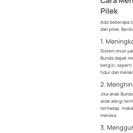
Cara Men
Pilek
Ada beberapa c
dan pilek. Beri
1. Meningk
Sistem imun yan
Bunda dapat m
bergizi, sepert
tidur dan melaku
2. Menghin
Jika anak Bunda
anak alergi ter
terhadap maka
mereka.
3. Menggu