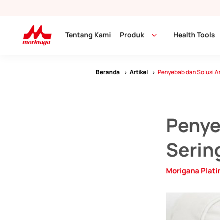
Tentang Kami
Produk
Health Tools
Beranda
Artikel
Penyebab dan Solusi An
Penye
Serin
Morigana Plat