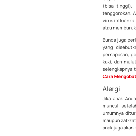
(bisa tinggi),
tenggorokan. A
virus influenza
atau memburuk 
Bunda juga perl
yang disebutk
pernapasan, ge
kaki, dan mulu
selengkapnya te
Cara Mengobat
Alergi
Jika anak Anda
muncul setela
umumnya dituru
maupun zat-zat 
anak juga akan 