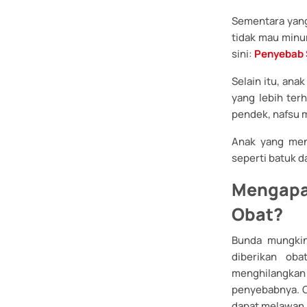
Sementara yang 
tidak mau minu
sini:
Penyebab 
Selain itu, ana
yang lebih terh
pendek, nafsu 
Anak yang men
seperti batuk da
Mengapa 
Obat?
Bunda mungkin
diberikan ob
menghilangkan
penyebabnya. O
dapat melawan i