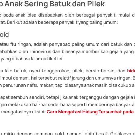
 Anak Sering Batuk dan Pilek
k pada anak bisa disebabkan oleh berbagai penyakit, mulai d
at. Berikut adalah beberapa penyakit yang paling umum:
old
tau flu ringan, adalah penyebab paling umum dari batuk dan p
sebabkan oleh rhinovirus dan biasanya memberikan gejala yang 
yang dibahas dalam artikel ini.
a lain batuk, nyeri tenggorokan, pilek, bersin-bersin, dan
hid
imbul demam, hal tersebut relatif jarang dan umumnya ringan. 
n penurunan nafsu makan, tapi biasanya anak masih bisa cukup ak
pat sembuh sendiri, tetapi jika anak terganggu dengan gejala i
n melakukan hal-hal sederhana seperti memberinya banyak a
a mengatasinya di sini:
Cara Mengatasi Hidung Tersumbat pada
za mirip dengan common cold, namun lebih berat. Gejalanya