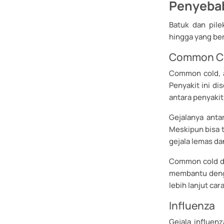
Penyebab
Batuk dan pile
hingga yang ber
Common C
Common cold, a
Penyakit ini di
antara penyakit 
Gejalanya antar
Meskipun bisa t
gejala lemas da
Common cold da
membantu denga
lebih lanjut car
Influenza
Gejala influen