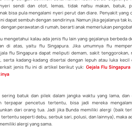
 nyeri sendi dan otot, lemas, tidak nafsu makan, batuk, p
nak bisa pula mengalami nyeri perut dan diare. Penyakit yang 
 ini dapat sembuh dengan sendirinya. Namun jika gejalanya tak
dengan perawatan di rumah, berarti anak memerlukan pengobata
u mengetahui kalau ada jenis flu lain yang gejalanya berbeda d
an di atas, yaitu flu Singapura. Jika umumnya flu mempen
jala flu Singapura dapat meliputi demam, sakit tenggorokan, 
t, serta kadang-kadang disertai dengan lepuh atau luka kecil d
rkait jenis flu ini di artikel berikut yuk:
Gejala Flu Singapur
inya
 sering batuk dan pilek dalam jangka waktu yang lama, dan 
h terpapar pencetus tertentu, bisa jadi mereka mengalami 
nkan dari orang tua. Jadi jika Bunda memiliki alergi (baik t
tertentu seperti debu, serbuk sari, polusi, dan lainnya), maka
memiliki alergi yang sama.