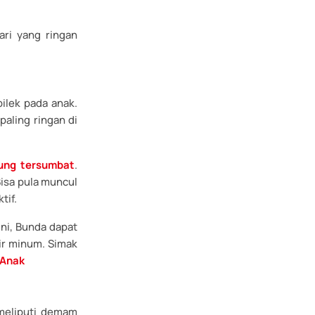
ari yang ringan
ilek pada anak.
paling ringan di
ung tersumbat
.
Bisa pula muncul
tif.
ni, Bunda dapat
ir minum. Simak
 Anak
 meliputi demam