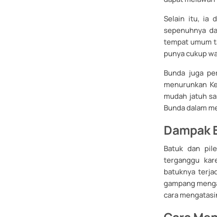
Selain itu, ia
sepenuhnya dar
tempat umum t
punya cukup wak
Bunda juga per
menurunkan Ket
mudah jatuh sa
Bunda dalam mem
Dampak B
Batuk dan pil
terganggu kar
batuknya terja
gampang mengant
cara mengatasin