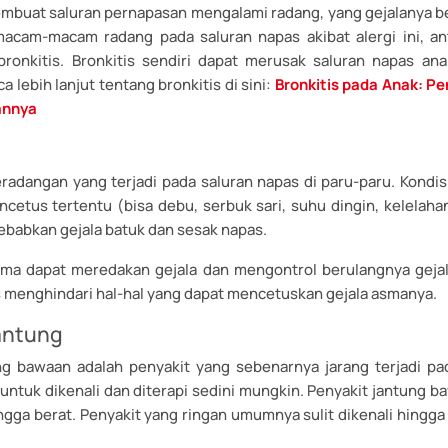
embuat saluran pernapasan mengalami radang, yang gejalanya b
macam-macam radang pada saluran napas akibat alergi ini, antar
 bronkitis. Bronkitis sendiri dapat merusak saluran napas ana
ca lebih lanjut tentang bronkitis di sini:
Bronkitis pada Anak: Pe
annya
radangan yang terjadi pada saluran napas di paru-paru. Kondisi
cetus tertentu (bisa debu, serbuk sari, suhu dingin, kelelahan,
babkan gejala batuk dan sesak napas.
ma dapat meredakan gejala dan mengontrol berulangnya geja
s menghindari hal-hal yang dapat mencetuskan gejala asmanya.
antung
ng bawaan adalah penyakit yang sebenarnya jarang terjadi p
untuk dikenali dan diterapi sedini mungkin. Penyakit jantung 
ngga berat. Penyakit yang ringan umumnya sulit dikenali hingg