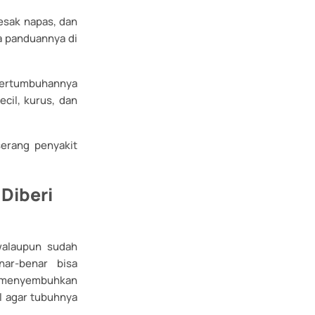
sesak napas, dan
a panduannya di
i pertumbuhannya
ecil, kurus, dan
erang penyakit
 Diberi
walaupun sudah
ar-benar bisa
n menyembuhkan
l agar tubuhnya