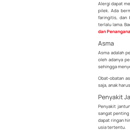
Alergi dapat m
pilek. Ada ber
faringitis, dan
terlalu lama. Ba
dan Penangan
Asma
Asma adalah pe
oleh adanya pen
sehingga menye
Obat-obatan as
saja, anak haru
Penyakit J
Penyakit jantu
sangat penting 
dapat ringan hi
usia tertentu.