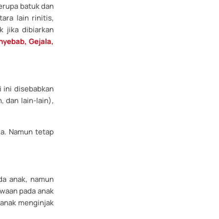
erupa batuk dan
a lain rinitis,
k jika dibiarkan
nyebab, Gejala,
 ini disebabkan
 dan lain-lain),
la. Namun tetap
ada anak, namun
bawaan pada anak
a anak menginjak