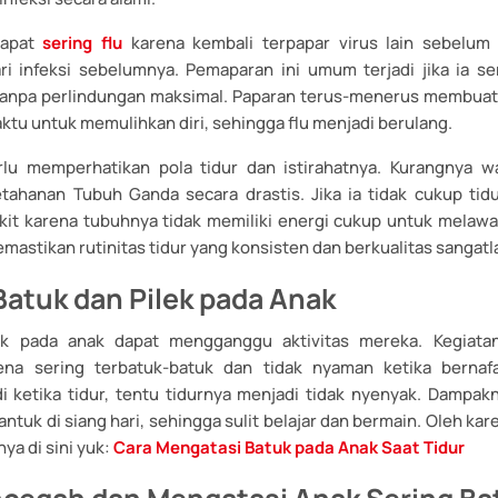
 dapat
sering flu
karena kembali terpapar virus lain sebelum
i infeksi sebelumnya. Pemaparan ini umum terjadi jika ia se
anpa perlindungan maksimal. Paparan terus-menerus membuat 
tu untuk memulihkan diri, sehingga flu menjadi berulang.
lu memperhatikan pola tidur dan istirahatnya. Kurangnya w
ahanan Tubuh Ganda secara drastis. Jika ia tidak cukup tidur
kit karena tubuhnya tidak memiliki energi cukup untuk melawan
astikan rutinitas tidur yang konsisten dan berkualitas sangatl
atuk dan Pilek pada Anak
ek pada anak dapat mengganggu aktivitas mereka. Kegiata
ena sering terbatuk-batuk dan tidak nyaman ketika bernafas
di ketika tidur, tentu tidurnya menjadi tidak nyenyak. Dampakn
uk di siang hari, sehingga sulit belajar dan bermain. Oleh karen
ya di sini yuk:
Cara Mengatasi Batuk pada Anak Saat Tidur