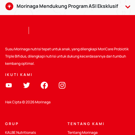
Morinaga Mendukung Program ASI Eksklusif
Air Susu Ibu baik bagi bayi usia 0-6 bulan, serta dapat
dilanjutkan hingga usia 2 tahun dengan makanan
pendamping yang sesuai. Pemberian ASI memberikan
banyak manfaat, termasuk dapat mempererat ikatan batin
antara Bunda dan Si Kecil.
Susu Morinaga nutrisi tepat untuk anak, yang dilengkapi MoriCare Probiotik
Selain itu Kalbe juga ikut mendukung :
Triple Bifidus, dilengkapi nutrisi untuk dukung kecerdasannya dan tumbuh
kembang optimal.
Mendukung Kode WHO
IKUTI KAMI
Peraturan yang berlaku
Pendidikan Tentang Nutrisi Sehat
Hak Cipta © 2026 Morinaga
GRUP
TENTANG KAMI
KALBE Nutritionals
Tentang Morinaga