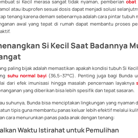
mbuat si Kecil merasa sangat tidak nyaman, pemberian
obat
amol atau ibuprofen sesuai dosis dapat menjadi solusi selanjutn
tap tenang karena demam sebenarnya adalah cara pintar tubuh m
nganan awal yang tepat di rumah dapat membantu proses pem
ktif.
enangkan Si Kecil Saat Badannya Mu
angat
ang paling bijak adalah memastikan apakah kondisi tubuh Si Kec
ang
suhu normal bayi
(36,5–37°C). Penting juga bagi Bunda 
ai dari efek imunisasi hingga masalah pencernaan layaknya
enanganan yang diberikan bisa lebih spesifik dan tepat sasaran.
au suhunya, Bunda bisa menciptakan lingkungan yang nyaman 
atun tipis guna membantu panas keluar lebih efektif melalui kulit
dan cara menurunkan panas pada anak dengan tenang:
lkan Waktu Istirahat untuk Pemulihan