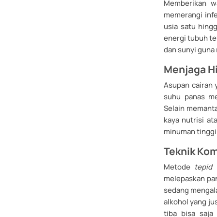
Memberikan wa
memerangi infek
usia satu hing
energi tubuh t
dan sunyi guna 
Menjaga Hi
Asupan cairan 
suhu panas mel
Selain memanta
kaya nutrisi 
minuman tinggi
Teknik Kom
Metode
tepid
melepaskan pan
sedang mengal
alkohol yang ju
tiba bisa saj