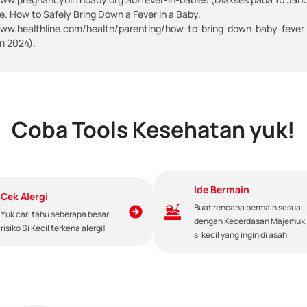
e. How to Safely Bring Down a Fever in a Baby.
www.healthline.com/health/parenting/how-to-bring-down-baby-fever 
ri 2024).
Coba Tools Kesehatan yuk!
Ide Bermain
Cek Alergi
Buat rencana bermain sesuai
Yuk cari tahu seberapa besar
dengan Kecerdasan Majemuk
risiko Si Kecil terkena alergi!
si kecil yang ingin di asah