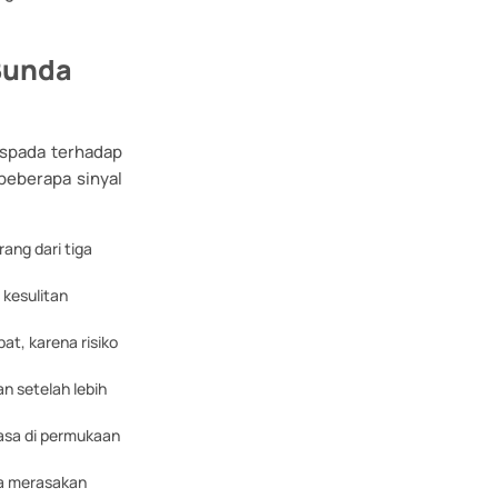
Bunda
spada terhadap
beberapa sinyal
ang dari tiga
 kesulitan
at, karena risiko
 setelah lebih
asa di permukaan
da merasakan