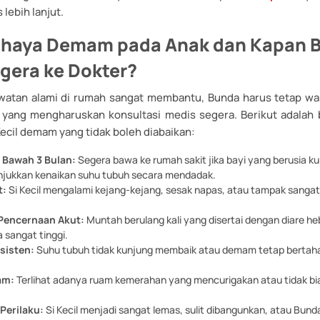
lebih lanjut.
ahaya Demam pada Anak dan Kapan 
gera ke Dokter?
watan alami di rumah sangat membantu, Bunda harus tetap wa
u yang mengharuskan konsultasi medis segera. Berikut adalah 
Kecil demam yang tidak boleh diabaikan:
i Bawah 3 Bulan:
Segera bawa ke rumah sakit jika bayi yang berusia kur
jukkan kenaikan suhu tubuh secara mendadak.
t:
Si Kecil mengalami kejang-kejang, sesak napas, atau tampak sangat
Pencernaan Akut:
Muntah berulang kali yang disertai dengan diare heb
 sangat tinggi.
sisten:
Suhu tubuh tidak kunjung membaik atau demam tetap bertahan
am:
Terlihat adanya ruam kemerahan yang mencurigakan atau tidak bi
Perilaku:
Si Kecil menjadi sangat lemas, sulit dibangunkan, atau Bun