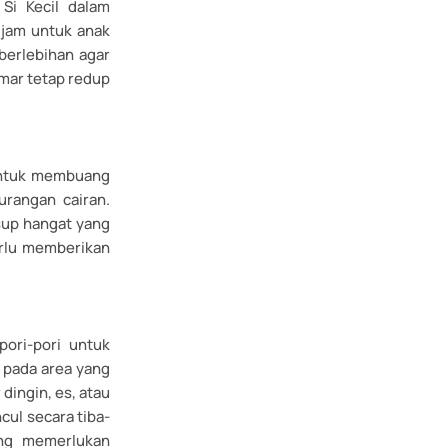
Si Kecil dalam
4 jam untuk anak
berlebihan agar
mar tetap redup
 untuk membuang
urangan cairan.
sup hangat yang
rlu memberikan
ori-pori untuk
 pada area yang
dingin, es, atau
cul secara tiba-
g memerlukan