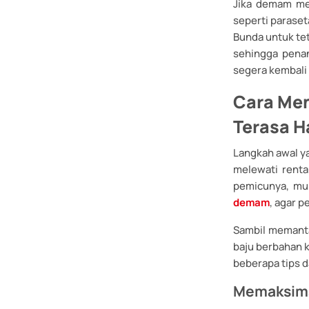
Jika demam me
seperti paraset
Bunda untuk te
sehingga pena
segera kembali a
Cara Men
Terasa H
Langkah awal y
melewati rent
pemicunya, mul
demam
, agar p
Sambil memant
baju berbahan k
beberapa tips 
Memaksima