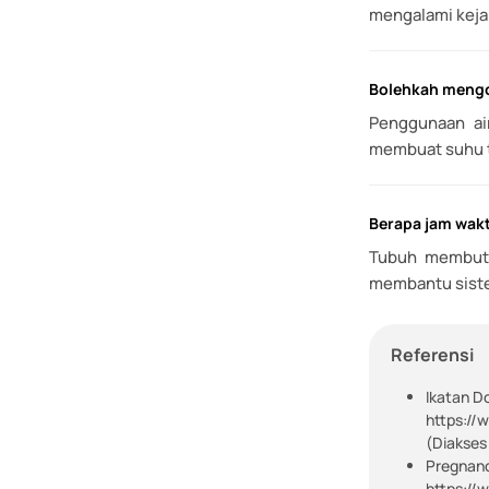
mengalami keja
Bolehkah mengo
Penggunaan ai
membuat suhu t
Berapa jam wakt
Tubuh membutuh
membantu sist
Referensi
Ikatan D
https://
(Diakses
Pregnancy
https://