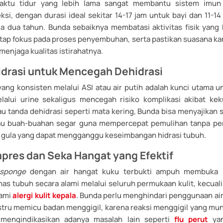
ktu tidur yang lebih lama sangat membantu sistem imun 
si, dengan durasi ideal sekitar 14-17 jam untuk bayi dan 11-1
ga dua tahun. Bunda sebaiknya membatasi aktivitas fisik yang 
etap fokus pada proses penyembuhan, serta pastikan suasana ka
menjaga kualitas istirahatnya.
drasi untuk Mencegah Dehidrasi
yang konsisten melalui ASI atau air putih adalah kunci utama
alui urine sekaligus mencegah risiko komplikasi akibat kek
u tanda dehidrasi seperti mata kering, Bunda bisa menyajikan 
atau buah-buahan segar guna mempercepat pemulihan tanpa pe
 gula yang dapat mengganggu keseimbangan hidrasi tubuh.
pres dan Seka Hangat yang Efektif
 sponge
dengan air hangat kuku terbukti ampuh membuka p
as tubuh secara alami melalui seluruh permukaan kulit, kecuali
ami
alergi kulit kepala
. Bunda perlu menghindari penggunaan air 
stru memicu badan menggigil, karena reaksi menggigil yang mun
a mengindikasikan adanya masalah lain seperti
flu perut
yan