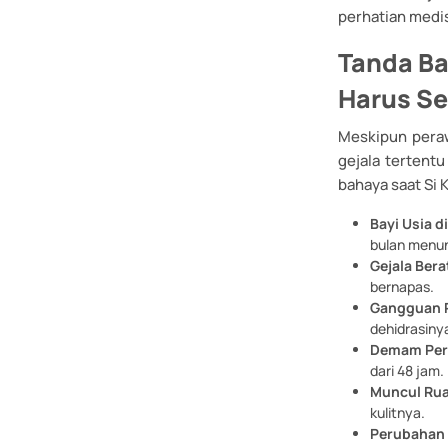
perhatian medis 
Tanda B
Harus Se
Meskipun pera
gejala tertent
bahaya saat Si 
Bayi Usia d
bulan menun
Gejala Bera
bernapas.
Gangguan 
dehidrasinya
Demam Per
dari 48 jam.
Muncul Ru
kulitnya.
Perubahan 