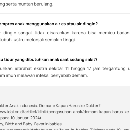
ng serta muntah berulang.
mpres anak menggunakan air es atau air dingin?
r dingin sangat tidak disarankan karena bisa memicu badan
ubuh justru melonjak semakin tinggi.
u tidur yang dibutuhkan anak saat sedang sakit?
kan istirahat ekstra sekitar 11 hingga 17 jam tergantung 
em imun melawan infeksi penyebab demam.
okter Anak Indonesia. Demam: Kapan Harus ke Dokter?.
www.idai.or.id/artikel/klinik/pengasuhan-anak/demam-kapan-harus-ke
 pada 10 Januari 2024).
, Birth and Baby. Fever in babies.
www.pregnancybirthbaby.org.au/fever-in-babies (Diakses pada 10 Janu