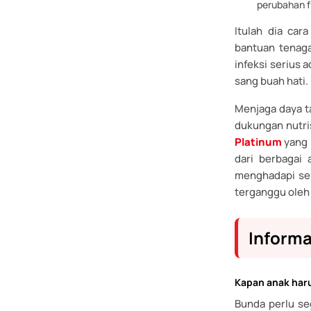
perubahan fi
Itulah dia ca
bantuan tenag
infeksi serius
sang buah hati.
Menjaga daya t
dukungan nutri
Platinum
yang 
dari berbagai 
menghadapi ser
terganggu ole
Informa
Kapan anak har
Bunda perlu se