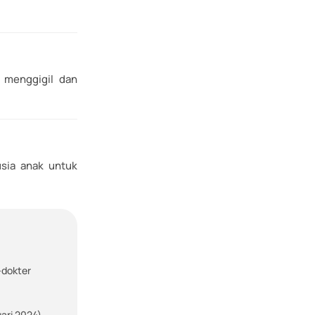
 menggigil dan
usia anak untuk
-dokter
ari 2024).