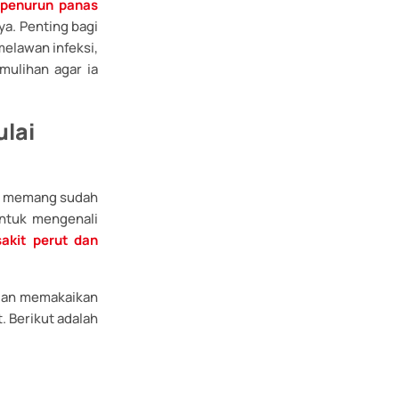
 penurun panas
ya. Penting bagi
elawan infeksi,
ulihan agar ia
lai
il memang sudah
untuk mengenali
sakit perut dan
dan memakaikan
. Berikut adalah