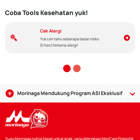
Coba Tools Kesehatan yuk!
Cek Alergi
Yuk cari tahu seberapa besar risiko
Si Kecil terkena alergi!
Morinaga Mendukung Program ASI Eksklusif
Air Susu Ibu baik bagi bayi usia 0-6 bulan, serta dapat
dilanjutkan hingga usia 2 tahun dengan makanan
pendamping yang sesuai. Pemberian ASI memberikan
banyak manfaat, termasuk dapat mempererat ikatan batin
antara Bunda dan Si Kecil.
Susu Morinaga nutrisi tepat untuk anak, yang dilengkapi MoriCare Probiotik