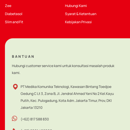
Sponsorship bagi Tenaga Kesehatan sebagai peraturan
Zee
Hubungi Kami
sehat.
pelaksana dari Kode WHO di Indonesia.
Diabetasol
Syarat & Ketentuan
Slim and Fit
Kebijakan Privasi
BANTUAN
Hubungi customer service kami untuk konsultasi masalah produk
kami.
PT Medika Komunika Teknologi, Kawasan Bintang Toedjoe
Gedung C Lt 3, Zona B, Jl. Jendral Ahmad Yani No 2 Kel.Kayu
Putih, Kec. Pulogadung, Kota Adm. Jakarta Timur, Prov, DKI
Jakarta 13210
(+62) 817 588 830