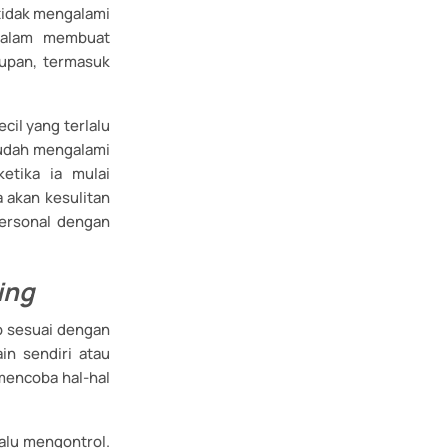
 tidak mengalami
dalam membuat
upan, termasuk
cil yang terlalu
mudah mengalami
etika ia mulai
 akan kesulitan
ersonal dengan
ing
ap sesuai dengan
in sendiri atau
mencoba hal-hal
lalu mengontrol.