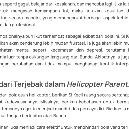
 seperti gagal, belajar dari kesalahan, dan mencoba lagi. Jika ia
ntuk mengasah kemampuan ini, maka ia akan kesulitan 
ting secara mandiri, yang memengaruhi berbagai aspek kehid
k, dan profesional.
osionalnya pun ikut terhambat sebagai akibat dari pola ini. Si Ke
likan akan cenderung lebih mudah frustasi. Ia juga akan lebih 
hatan mental seperti kecemasan dan depresi, terutama k
ia luar tanpa dukungan langsung dari Bunda. Akibatnya ia juga
engan perubahan dan tidak mampu menghadapi konflik interp
ari Terjebak dalam
Helicopter Parent
ri pola asuh helikopter, berikan Si Kecil ruang secara bertah
at kedewasaannya. Misalnya, berikan kebebasan untuk berma
temannya agar ia menjadi mandiri dan percaya diri. Biarkan ia 
ur tangan berlebihan dari Bunda.
han juga menjadi cara efektif untuk menghindari pola yang ter