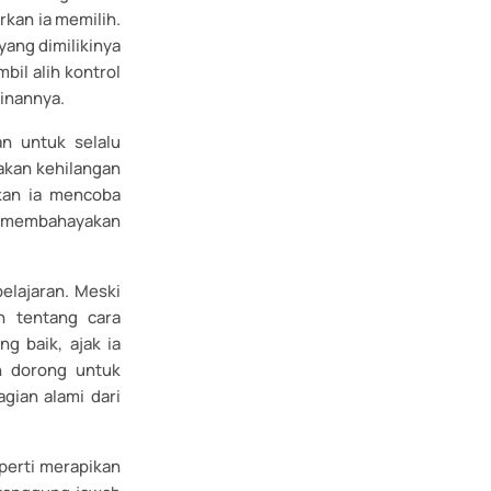
kan ia memilih.
yang dimilikinya
bil alih kontrol
inannya.
n untuk selalu
 akan kehilangan
kan ia mencoba
 membahayakan
lajaran. Meski
n tentang cara
g baik, ajak ia
n dorong untuk
gian alami dari
perti merapikan