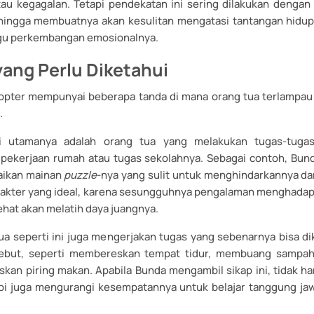
au kegagalan. Tetapi pendekatan ini sering dilakukan dengan 
ehingga membuatnya akan kesulitan mengatasi tantangan hidup
u perkembangan emosionalnya.
 yang Perlu Diketahui
kopter mempunyai beberapa tanda di mana orang tua terlampa
.
ri utamanya adalah orang tua yang melakukan tugas-tugas
pekerjaan rumah atau tugas sekolahnya. Sebagai contoh, Bu
aikan mainan
puzzle
-nya yang sulit untuk menghindarkannya dari
arakter yang ideal, karena sesungguhnya pengalaman menghadap
hat akan melatih daya juangnya.
ua seperti ini juga mengerjakan tugas yang sebenarnya bisa dik
sebut, seperti membereskan tempat tidur, membuang sampah
kan piring makan. Apabila Bunda mengambil sikap ini, tidak h
api juga mengurangi kesempatannya untuk belajar tanggung 