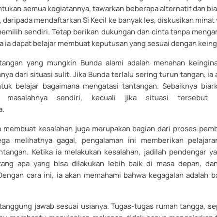
tukan semua kegiatannya, tawarkan beberapa alternatif dan biar
 daripada mendaftarkan Si Kecil ke banyak les, diskusikan minat 
memilih sendiri. Tetap berikan dukungan dan cinta tanpa mengam
a ia dapat belajar membuat keputusan yang sesuai dengan keing
ntangan yang mungkin Bunda alami adalah menahan keingina
a dari situasi sulit. Jika Bunda terlalu sering turun tangan, ia
tuk belajar bagaimana mengatasi tantangan. Sebaiknya biar
n masalahnya sendiri, kecuali jika situasi tersebut
a.
 membuat kesalahan juga merupakan bagian dari proses pembe
ega melihatnya gagal, pengalaman ini memberikan pelajara
tangan. Ketika ia melakukan kesalahan, jadilah pendengar yan
ntang apa yang bisa dilakukan lebih baik di masa depan, da
Dengan cara ini, ia akan memahami bahwa kegagalan adalah ba
a tanggung jawab sesuai usianya. Tugas-tugas rumah tangga, se