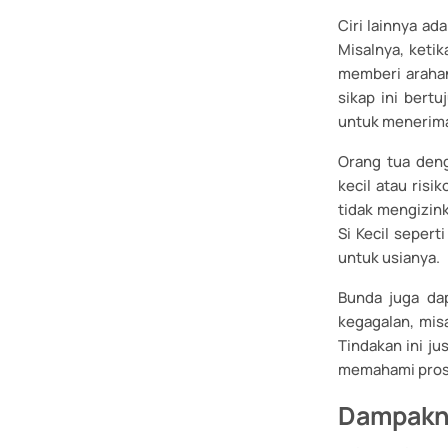
Ciri lainnya ad
Misalnya, keti
memberi arahan
sikap ini bert
untuk menerima
Orang tua deng
kecil atau ris
tidak mengizin
Si Kecil sepert
untuk usianya.
Bunda juga da
kegagalan, mis
Tindakan ini j
memahami prose
Dampakny