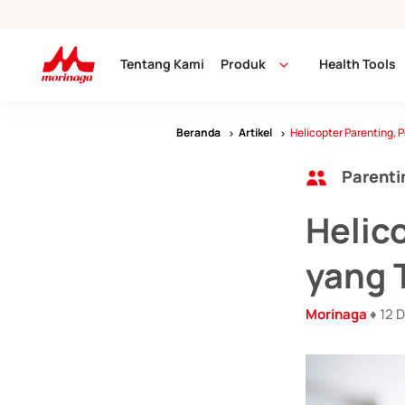
Tentang Kami
Produk
Health Tools
Beranda
Artikel
Helicopter Parenting, 
Parenti
Helic
yang 
Morinaga
♦ 12 