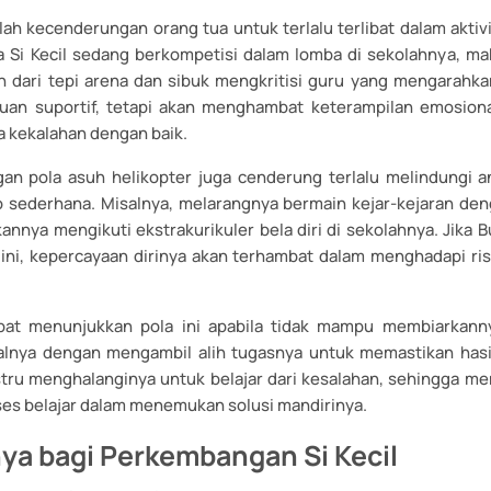
alah kecenderungan orang tua untuk terlalu terlibat dalam aktivi
ka Si Kecil sedang berkompetisi dalam lomba di sekolahnya, ma
 dari tepi arena dan sibuk mengkritisi guru yang mengarahk
ujuan suportif, tetapi akan menghambat keterampilan emosion
 kekalahan dengan baik.
an pola asuh helikopter juga cenderung terlalu melindungi a
iko sederhana. Misalnya, melarangnya bermain kejar-kejaran de
kannya mengikuti ekstrakurikuler bela diri di sekolahnya. Jika
i ini, kepercayaan dirinya akan terhambat dalam menghadapi ri
pat menunjukkan pola ini apabila tidak mampu membiarkan
alnya dengan mengambil alih tugasnya untuk memastikan has
ustru menghalanginya untuk belajar dari kesalahan, sehingga m
s belajar dalam menemukan solusi mandirinya.
a bagi Perkembangan Si Kecil