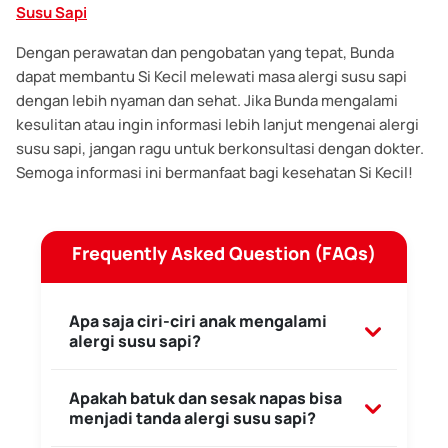
Susu Sapi
Dengan perawatan dan pengobatan yang tepat, Bunda
dapat membantu Si Kecil melewati masa alergi susu sapi
dengan lebih nyaman dan sehat. Jika Bunda mengalami
kesulitan atau ingin informasi lebih lanjut mengenai alergi
susu sapi, jangan ragu untuk berkonsultasi dengan dokter.
Semoga informasi ini bermanfaat bagi kesehatan Si Kecil!
Frequently Asked Question (FAQs)
Apa saja ciri-ciri anak mengalami
alergi susu sapi?
Gejala alergi susu sapi bisa muncul berupa
Apakah batuk dan sesak napas bisa
gangguan pencernaan seperti muntah, diare,
menjadi tanda alergi susu sapi?
dan kembung, masalah kulit seperti ruam merah,
gatal, atau bengkak, hingga gangguan