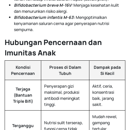
Bifidobacterium breve M-16V:
Menjaga kesehatan kulit
dan menurunkan risiko alergi.
Bifidobacterium infantis M-63:
Mengoptimalkan
kenyamanan saluran cerna agar penyerapan nutrisi
sempurna.
Hubungan Pencernaan dan
Imunitas Anak
Kondisi
Proses di Dalam
Dampak pada
Pencernaan
Tubuh
Si Kecil
Penyerapan gizi
Aktif, ceria,
Terjaga
maksimal, produksi
konsentrasi
(Bantuan
antibodi meningkat
baik, jarang
Triple Bifi)
tinggi.
sakit.
Mudah rewel,
Nutrisi sulit terserap,
gampang
Terganggu
fungsi cerna tidak
tertular