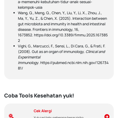
a-memenuhi-kebutuhan-tidur-anak-sesuai-
kelompok-usia
Wang, Q., Meng, Q., Chen, Y., Liu, Y., Li, X., Zhou, J.,
Ma, Y., Yu, Z., & Chen, X. (2025). Interaction between
gut microbiota and immunity in health and intestinal
disease. Frontiers in immunology, 16,
1673852. https://doi.org/10.3389/fimmu.2025.167385
2
Vighi, G., Marcucci, F., Sensi, L., Di Cara, G., & Frati, F.
(2008). Gut as an organ of immunology.
Clinical and
Experimental
Immunology
. https://pubmed.ncbi.nlm.nih.gov/126734
81/
Coba Tools Kesehatan yuk!
Cek Alergi
Yuk cari tahu seberapa besar risiko