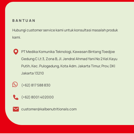
BANTUAN
Hubungi customer service kami untuk konsultasi masalah produk
kami.
PT Medika Komunika Teknologi, Kawasan Bintang Toedjoe
Gedung C Lt 3, Zona B, Jl. Jendral Ahmad Yani No 2 Kel.Kayu
Putih, Kec. Pulogadung, Kota Adm. Jakarta Timur, Prov, DKI
Jakarta 13210
(+62) 817 588 830
(+62) 8001 402000
customer@kalbenutritionals.com