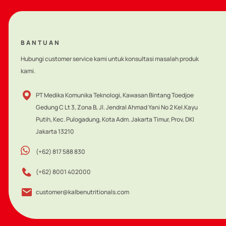
BANTUAN
Hubungi customer service kami untuk konsultasi masalah produk
kami.
PT Medika Komunika Teknologi, Kawasan Bintang Toedjoe
Gedung C Lt 3, Zona B, Jl. Jendral Ahmad Yani No 2 Kel.Kayu
Putih, Kec. Pulogadung, Kota Adm. Jakarta Timur, Prov, DKI
Jakarta 13210
(+62) 817 588 830
(+62) 8001 402000
customer@kalbenutritionals.com