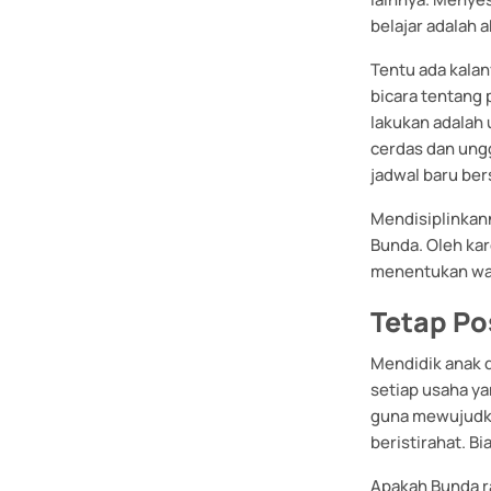
belajar adalah 
Tentu ada kalany
bicara tentang 
lakukan adalah
cerdas dan ung
jadwal baru be
Mendisiplinkan
Bunda. Oleh kar
menentukan wakt
Tetap Pos
Mendidik anak d
setiap usaha ya
guna mewujudkan
beristirahat. B
Apakah Bunda r