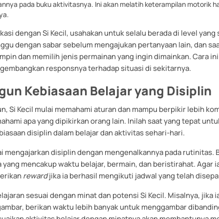
nya pada buku aktivitasnya. Ini akan melatih keterampilan motorik h
ya.
asi dengan Si Kecil, usahakan untuk selalu berada di level yang
ggu dengan sabar sebelum mengajukan pertanyaan lain, dan saa
mpin dan memilih jenis permainan yang ingin dimainkan. Cara ini
mbangkan responsnya terhadap situasi di sekitarnya.
n Kebiasaan Belajar yang Disiplin
un, Si Kecil mulai memahami aturan dan mampu berpikir lebih kom
hami apa yang dipikirkan orang lain. Inilah saat yang tepat untu
saan disiplin dalam belajar dan aktivitas sehari-hari.
i mengajarkan disiplin dengan mengenalkannya pada rutinitas. 
 yang mencakup waktu belajar, bermain, dan beristirahat. Agar ia
erikan
reward
jika ia berhasil mengikuti jadwal yang telah disepa
jaran sesuai dengan minat dan potensi Si Kecil. Misalnya, jika 
gambar, berikan waktu lebih banyak untuk menggambar dibanding
suaikan aktivitas belajar dengan minatnya akan membantunya 