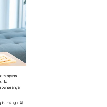
terampilan
serta
berbahasanya
 tepat agar Si