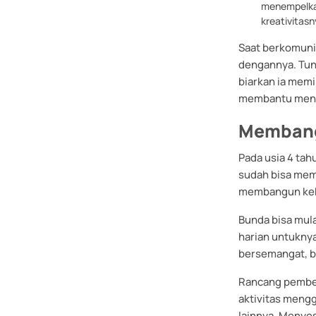
menempelkan
kreativitasn
Saat berkomunik
dengannya. Tun
biarkan ia memi
membantu menge
Membangu
Pada usia 4 tah
sudah bisa mema
membangun kebia
Bunda bisa mula
harian untuknya
bersemangat, b
Rancang pembela
aktivitas meng
lainnya. Menye