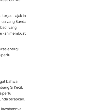
terjadi, ajak ia
emua yang Bunda
ibadi yang
warkan membuat
uras energi
 perlu
ingat bahwa
ang Si Kecil,
a perlu
Bunda terapkan.
n jawabannya