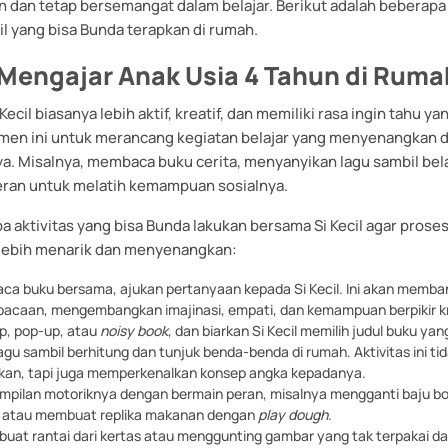
an dan tetap bersemangat dalam belajar. Berikut adalah beberapa
il yang bisa Bunda terapkan di rumah.
 Mengajar Anak Usia 4 Tahun di Ruma
 Kecil biasanya lebih aktif, kreatif, dan memiliki rasa ingin tahu ya
en ini untuk merancang kegiatan belajar yang menyenangkan d
. Misalnya, membaca buku cerita, menyanyikan lagu sambil bela
eran untuk melatih kemampuan sosialnya.
a aktivitas yang bisa Bunda lakukan bersama Si Kecil agar proses 
lebih menarik dan menyenangkan:
a buku bersama, ajukan pertanyaan kepada Si Kecil. Ini akan memb
caan, mengembangkan imajinasi, empati, dan kemampuan berpikir kr
op, pop-up, atau
noisy book
, dan biarkan Si Kecil memilih judul buku yan
gu sambil berhitung dan tunjuk benda-benda di rumah. Aktivitas ini ti
an, tapi juga memperkenalkan konsep angka kepadanya.
mpilan motoriknya dengan bermain peran, misalnya mengganti baju 
r, atau membuat replika makanan dengan
play dough
.
buat rantai dari kertas atau menggunting gambar yang tak terpakai d