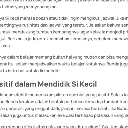
aktivitas yang menyenangkan.
a Si Kecil merasa bosan atau tidak ingin mengikuti jadwal. Jika ini 
pentingnya rutinitas dan jadwal yang teratur. Jelaskan bahwa s
 untuk mendukung tumbuh kembangnya, agar kelak ia menjadi pr
gul. Berikan ia jeda untuk memahami emosinya, sebelum mena
rsama.
nya dalam belajar memang bukan hal yang mudah dan bisa meng
ena itu, selain menjadwalkan waktu belajar untuknya, Bunda juga
u istirahat untuk diri sendiri.
itif dalam Mendidik Si Kecil
engan efektif memerlukan pikiran dan niat yang positif. Selalu 
ng Bunda lakukan adalah bentuk perhatian terhadap tumbuh kemb
 generasi yang unggul. Jadi, jangan merasa bersalah jika Bund
iasakan juga untuk melakukan evaluasi terhadap pola asuh yang 
agu dengan efektivitas pola asuh yang diterapkan? Yuk, temuka