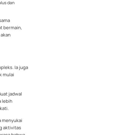
alus dan
 sama
t bermain,
 akan
pleks. Ia juga
k mulai
Buat jadwal
 lebih
kati.
ia menyukai
 aktivitas
merasa bahwa