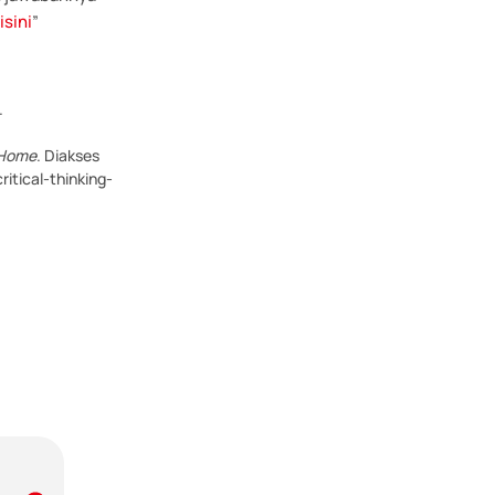
sini
”
.
 Home
.
Diakses
tical-thinking-