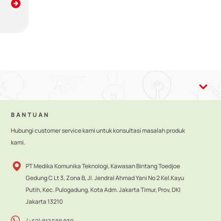
esuai. Pemberian ASI memberikan banyak manfaat, termasuk
BANTUAN
Hubungi customer service kami untuk konsultasi masalah produk
kami.
PT Medika Komunika Teknologi, Kawasan Bintang Toedjoe
Gedung C Lt 3, Zona B, Jl. Jendral Ahmad Yani No 2 Kel.Kayu
Putih, Kec. Pulogadung, Kota Adm. Jakarta Timur, Prov, DKI
Jakarta 13210
bstitutes (Kode WHO) serta regulasi di tingkat nasional