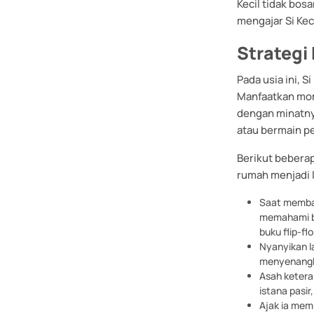
Kecil tidak bos
mengajar Si Kec
Strategi
Pada usia ini, Si
Manfaatkan mom
dengan minatnya
atau bermain p
Berikut beberap
rumah menjadi 
Saat membac
memahami ba
buku flip-fl
Nyanyikan la
menyenangk
Asah ketera
istana pasi
Ajak ia mem