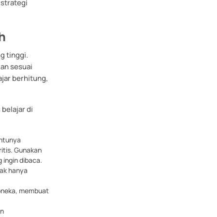
 strategi
h
ng tinggi.
an sesuai
jar berhitung,
belajar di
antunya
itis. Gunakan
g ingin dibaca.
dak hanya
boneka, membuat
an