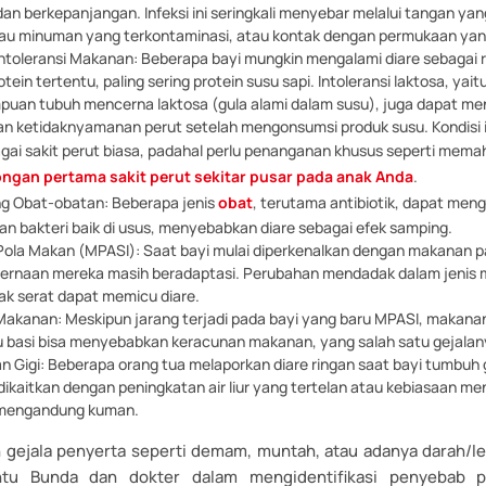
dan berkepanjangan. Infeksi ini seringkali menyebar melalui tangan yang
u minuman yang terkontaminasi, atau kontak dengan permukaan yan
Intoleransi Makanan: Beberapa bayi mungkin mengalami diare sebagai re
tein tertentu, paling sering protein susu sapi. Intoleransi laktosa, yait
uan tubuh mencerna laktosa (gula alami dalam susu), juga dapat me
n ketidaknyamanan perut setelah mengonsumsi produk susu. Kondisi in
agai sakit perut biasa, padahal perlu penanganan khusus seperti mem
ongan pertama sakit perut sekitar pusar pada anak Anda
.
g Obat-obatan: Beberapa jenis
obat
, terutama antibiotik, dapat me
n bakteri baik di usus, menyebabkan diare sebagai efek samping.
ola Makan (MPASI): Saat bayi mulai diperkenalkan dengan makanan p
ernaan mereka masih beradaptasi. Perubahan mendadak dalam jenis
yak serat dapat memicu diare.
akanan: Meskipun jarang terjadi pada bayi yang baru MPASI, makanan
au basi bisa menyebabkan keracunan makanan, yang salah satu gejalany
 Gigi: Beberapa orang tua melaporkan diare ringan saat bayi tumbuh gi
g dikaitkan dengan peningkatan air liur yang tertelan atau kebiasaan 
 mengandung kuman.
gejala penyerta seperti demam, muntah, atau adanya darah/le
u Bunda dan dokter dalam mengidentifikasi penyebab p