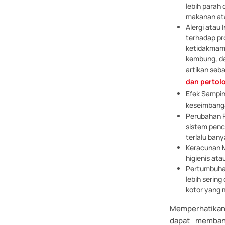
lebih parah 
makanan ata
Alergi atau 
terhadap pro
ketidakmamp
kembung, da
artikan seb
dan pertol
Efek Sampin
keseimbanga
Perubahan P
sistem penc
terlalu ban
Keracunan M
higienis at
Pertumbuhan
lebih serin
kotor yang
Memperhatikan 
dapat membant