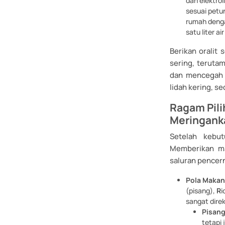
dan elektro
sesuai petu
rumah deng
satu liter a
Berikan oralit
sering, terutam
dan mencegah a
lidah kering, s
Ragam Pili
Meringank
Setelah kebut
Memberikan m
saluran pencer
Pola Makan 
(pisang),
R
i
sangat direk
Pisang
tetapi