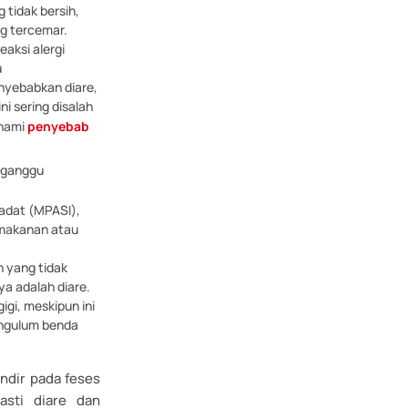
 tidak bersih,
g tercemar.
aksi alergi
u
nyebabkan diare,
i sering disalah
ahami
penyebab
ngganggu
adat (MPASI),
 makanan atau
 yang tidak
a adalah diare.
gi, meskipun ini
mengulum benda
ndir pada feses
asti diare dan