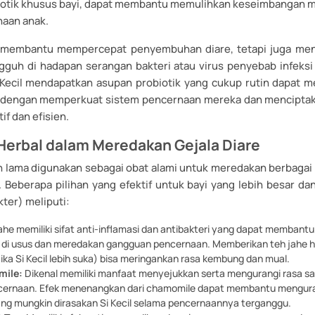
otik khusus bayi, dapat membantu memulihkan keseimbangan m
naan anak.
a membantu mempercepat penyembuhan diare, tetapi juga men
ngguh di hadapan serangan bakteri atau virus penyebab infeksi
Kecil mendapatkan asupan probiotik yang cukup rutin dapat m
g dengan memperkuat sistem pencernaan mereka dan menciptak
if dan efisien.
Herbal dalam Meredakan Gejala Diare
h lama digunakan sebagai obat alami untuk meredakan berbagai 
 Beberapa pilihan yang efektif untuk bayi yang lebih besar da
ter) meliputi:
he memiliki sifat anti-inflamasi dan antibakteri yang dapat membant
di usus dan meredakan gangguan pencernaan. Memberikan teh jahe h
jika Si Kecil lebih suka) bisa meringankan rasa kembung dan mual.
mile:
Dikenal memiliki manfaat menyejukkan serta mengurangi rasa sa
ncernaan. Efek menenangkan dari chamomile dapat membantu mengur
ang mungkin dirasakan Si Kecil selama pencernaannya terganggu.