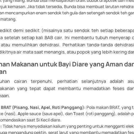
lit yang hilang. Bunda bisa mendapatkan oralit bubuk di apotek dan me
njuk kemasan. Jika tidak tersedia, Bunda bisa membuat larutan rehidra
an mencampurkan enam sendok teh gula dan setengah sendok teh ga
ir matang.
 sedikit demi sedikit (misalnya satu sendok teh setiap bebera
a setelah setiap kali BAB cair. Ini membantu tubuh menyerap c
tau memulihkan dehidrasi. Perhatikan tanda-tanda dehidrasi
edikitnya air mata saat menangis, atau popok yang lebih kering dar
han Makanan untuk Bayi Diare yang Aman da
an
uhan cairan terpenuhi, perhatian selanjutnya adalah a
akanan yang tepat dapat membantu memadatkan feses da
naan.
BRAT (Pisang, Nasi, Apel, Roti Panggang):
Pola makan BRAT, yang te
ce (nasi),
A
pple sauce (saus apel), dan
T
oast (roti panggang), adalah p
omendasikan saat Si Kecil diare.
:
Tidak hanya menyediakan kalium yang penting untuk mengganti elektr
 juga mengandung pektin, serat larut yang membantu memadatkan fes