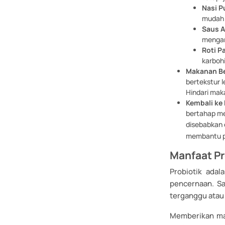
Nasi P
mudah 
Saus A
mengan
Roti P
karboh
Makanan Be
bertekstur l
Hindari mak
Kembali ke
bertahap me
disebabkan 
membantu p
Manfaat P
Probiotik ada
pencernaan. Sa
terganggu atau
Memberikan mak