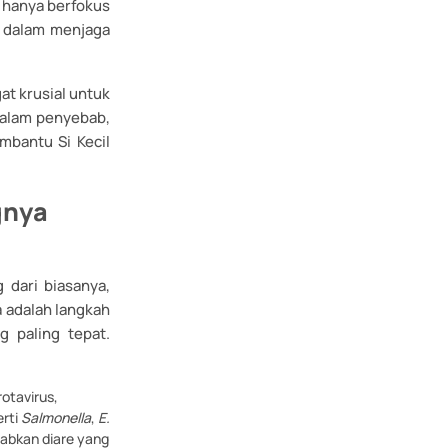
k hanya berfokus
s dalam menjaga
t krusial untuk
dalam penyebab,
mbantu Si Kecil
gnya
 dari biasanya,
 adalah langkah
 paling tepat.
rotavirus,
erti
Salmonella
,
E.
abkan diare yang