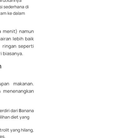
larutkannya
si sederhana di
ram ke dalam
pa menit) namun
airan lebih baik
 ringan seperti
i biasanya.
n
supan makanan.
n menenangkan
rdiri dari
B
anana
ilihan diet yang
olit yang hilang,
es.