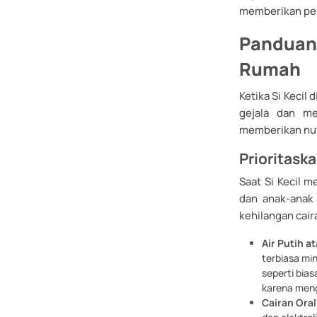
memberikan pen
Panduan 
Rumah
Ketika Si Kecil
gejala dan m
memberikan nutr
Prioritask
Saat Si Kecil m
dan anak-anak
kehilangan caira
Air Putih a
terbiasa mi
seperti bias
karena meng
Cairan Oral