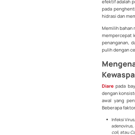
efektif adalah 
pada penghenti
hidrasi dan mem
Memilih bahan 
mempercepat ke
penanganan, da
pulih dengan ce
Mengenal
Kewaspa
Diare
pada bayi
dengan konsist
awal yang pen
Beberapa fakto
Infeksi Viru
adenovirus, 
coli
, atau
Ca