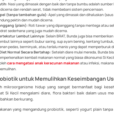
utih:
Nasi yang dimasak dengan baik dan tanpa bumbu adalah sumber 
dicerna dan rendah serat, tidak membebani sistem pencernaan.
pel (tanpa tambahan gula):
Apel yang dimasak dan dihaluskan (saus 
dung pektin dan mudah dicerna.
anggang (plain):
Roti tawar yang dipanggang tanpa mentega atau sel
idrat sederhana yang juga mudah dicerna.
rtekstur Lembut Lainnya:
Selain BRAT, Bunda juga bisa memberika
embut lainnya seperti bubur saring, sup ayam bening, kentang tumbuk, 
anan pedas, berminyak, atau terlalu manis yang dapat memperburuk di
 Diet Normal Secara Bertahap:
Setelah diare mulai mereda, Bunda bis
mperkenalkan kembali makanan normal yang biasa dikonsumsi Si Kecil.
oleh
cara mengatasi anak keracunan makanan
atau infeksi, makana
emulihan.
robiotik untuk Memulihkan Keseimbangan Us
lah mikroorganisme hidup yang sangat bermanfaat bagi kese
at Si Kecil mengalami diare, flora bakteri baik dalam usus mer
 bahkan berkurang.
anan yang mengandung probiotik, seperti yogurt plain tanpa gu