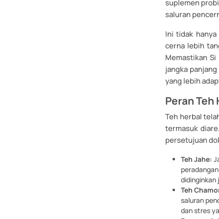
suplemen probi
saluran pencer
Ini tidak hany
cerna lebih ta
Memastikan Si 
jangka panjan
yang lebih adapt
Peran Teh 
Teh herbal tela
termasuk diare.
persetujuan dok
Teh Jahe:
Ja
peradangan 
didinginkan 
Teh Chamo
saluran pe
dan stres y