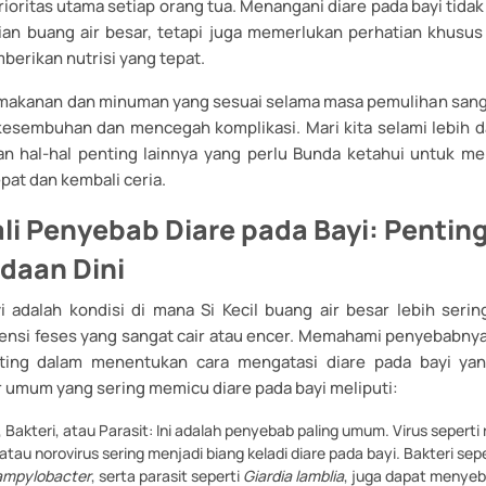
prioritas utama setiap orang tua. Menangani diare pada bayi tida
an buang air besar, tetapi juga memerlukan perhatian khusu
berikan nutrisi yang tepat.
makanan dan minuman yang sesuai selama masa pemulihan sanga
sembuhan dan mencegah komplikasi. Mari kita selami lebih 
n hal-hal penting lainnya yang perlu Bunda ketahui untuk me
pat dan kembali ceria.
i Penyebab Diare pada Bayi: Pentin
daan Dini
 adalah kondisi di mana Si Kecil buang air besar lebih sering
ensi feses yang sangat cair atau encer. Memahami penyebabnya
ting dalam menentukan cara mengatasi diare pada bayi yang
r umum yang sering memicu diare pada bayi meliputi:
s, Bakteri, atau Parasit: Ini adalah penyebab paling umum. Virus seperti 
atau norovirus sering menjadi biang keladi diare pada bayi. Bakteri sep
mpylobacter
, serta parasit seperti
Giardia lamblia
, juga dapat menyeb