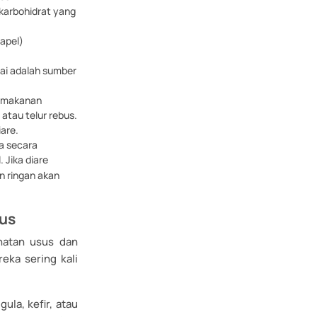
karbohidrat yang
apel)
ai adalah sumber
n makanan
atau telur rebus.
are.
a secara
 Jika diare
n ringan akan
us
hatan usus dan
eka sering kali
la, kefir, atau