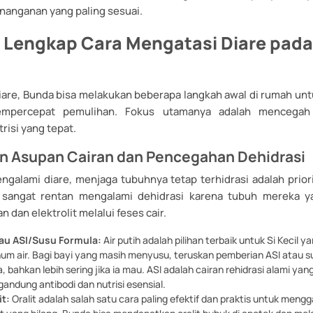
anganan yang paling sesuai.
Lengkap Cara Mengatasi Diare pada 
 diare, Bunda bisa melakukan beberapa langkah awal di rumah u
empercepat pemulihan. Fokus utamanya adalah mencegah 
isi yang tepat.
an Asupan Cairan dan Pencegahan Dehidrasi
engalami diare, menjaga tubuhnya tetap terhidrasi adalah prior
 sangat rentan mengalami dehidrasi karena tubuh mereka ya
n dan elektrolit melalui feses cair.
tau ASI/Susu Formula:
Air putih adalah pilihan terbaik untuk Si Kecil 
num air. Bagi bayi yang masih menyusu, teruskan pemberian ASI atau s
a, bahkan lebih sering jika ia mau. ASI adalah cairan rehidrasi alami yang
andung antibodi dan nutrisi esensial.
it:
Oralit adalah salah satu cara paling efektif dan praktis untuk mengg