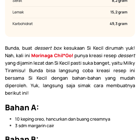
Serat
8,2 gram
Lemak
15,2 gram
Karbohidrat
49,3 gram
Bunda, buat
dessert box
kesukaan Si Kecil dirumah yuk!
Nah, kali ini
Morinaga Chil*Go!
punya kreasi resep
dessert
yang dijamin lezat dan Si Kecil pasti suka banget, yaitu Milky
Tiramisu! Bunda bisa langsung coba kreasi resep ini
bersama Si Kecil dengan bahan-bahan yang mudah
diperoleh. Yuk, langsung saja simak cara membuatnya
berikut ini!
Bahan A:
10 keping oreo, hancurkan dan buang creamnya
3 sdm margarin cair
Bahan B: