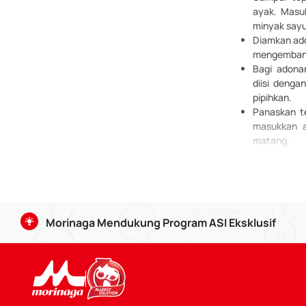
ayak. Masu
minyak sayur
Diamkan ado
mengembang 
Bagi adona
diisi denga
pipihkan.
Panaskan te
masukkan a
matang.
Sajikan di
lengkapi de
Mudah dibuat k
bisa diganti d
Morinaga Mendukung Program ASI Eksklusif
Agar Bunda tid
kumpulan
resep
Air Susu Ibu baik bagi bayi usia 0-6 bulan, serta dap
dapat mempererat ikatan batin antara Bunda dan Si Kec
Selain itu Kalbe juga ikut mendukung :