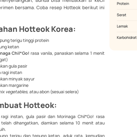
menyenangkan, Bunda bisa melibatkan si kecil
Protein
rimen bersama. Coba resep Hotteok berikut ini
Serat
ahan Hotteok Korea:
Lemak
Karbohidrat
ung terigu tinggi protein
ung ketan
naga Chil*Go!
rasa vanila, panaskan selama 1 menit
gat)
kan gula pasir
 ragi instan
kan minyak sayur
akan margarine
ix vegetables
, atau abon (sesuai selera)
mbuat Hotteok:
agi instan, gula pasir dan Morinaga Chil*Go! rasa
g telah dihangatkan, diamkan selama 10 menit atau
uih.
ung terigu dan tepung ketan, aduk rata, kemudian