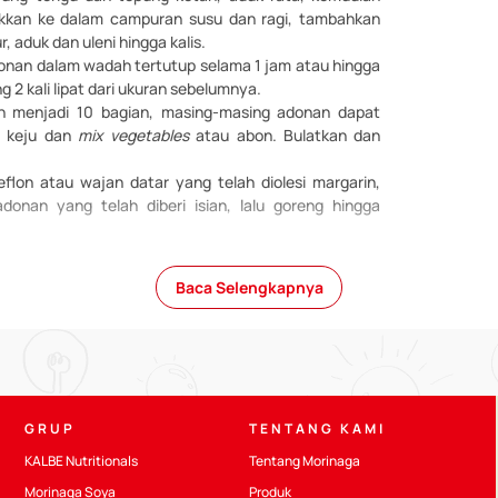
kkan ke dalam campuran susu dan ragi, tambahkan
, aduk dan uleni hingga kalis.
nan dalam wadah tertutup selama 1 jam atau hingga
2 kali lipat dari ukuran sebelumnya.
n menjadi 10 bagian, masing-masing adonan dapat
n keju dan
mix vegetables
atau abon. Bulatkan dan
flon atau wajan datar yang telah diolesi margarin,
donan yang telah diberi isian, lalu goreng hingga
 atas piring sebagai camilan di rumah. Bunda bisa
ngan Morinaga Chil*Go!
rasa melon madu.
Baca Selengkapnya
an, Bunda? Selain itu, isian Hotteok Korea juga
engan sesuatu yang manis, sesuai selera anak.
ak kehabisan ide lagi, Bunda bisa mengunjungi
 camilan bergizi untuk anak
. Selamat mencoba!
at dilanjutkan hingga usia 2 tahun dengan makanan pendamping yang s
GRUP
TENTANG KAMI
il.
KALBE Nutritionals
Tentang Morinaga
Morinaga Soya
Produk