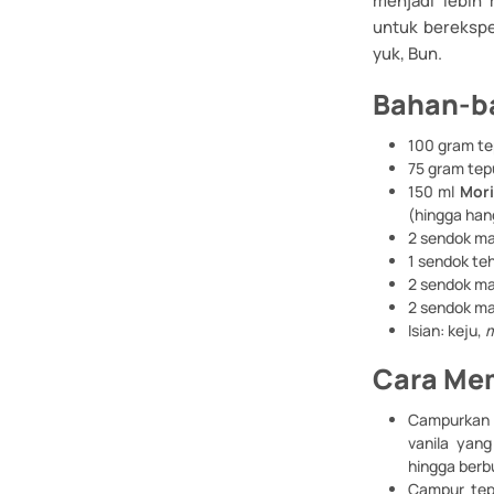
menjadi lebih 
untuk berekspe
yuk, Bun.
Bahan-b
100 gram tep
75 gram tep
150 ml
Mori
(hingga han
2 sendok ma
1 sendok teh
2 sendok ma
2 sendok m
Isian: keju,
m
Cara Me
Campurkan r
vanila yan
hingga berb
Campur tep