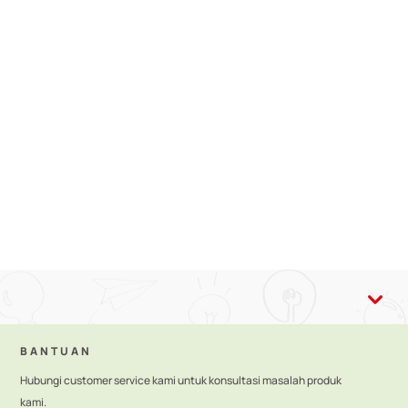
esuai. Pemberian ASI memberikan banyak manfaat, termasuk
BANTUAN
Hubungi customer service kami untuk konsultasi masalah produk
kami.