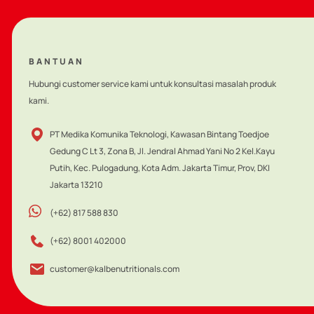
Resep Bake Milk Vegetables
Resep Fruity Poffertjes
BANTUAN
Hubungi customer service kami untuk konsultasi masalah produk
3-12 Tahun
Sarapan
3-12 Tahun
Snack
kami.
PT Medika Komunika Teknologi, Kawasan Bintang Toedjoe
Gedung C Lt 3, Zona B, Jl. Jendral Ahmad Yani No 2 Kel.Kayu
Putih, Kec. Pulogadung, Kota Adm. Jakarta Timur, Prov, DKI
Jakarta 13210
(+62) 817 588 830
(+62) 8001 402000
customer@kalbenutritionals.com