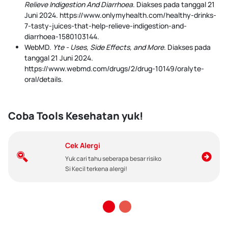
Relieve Indigestion And Diarrhoea
. Diakses pada tanggal 21
Juni 2024. https://www.onlymyhealth.com/healthy-drinks-
7-tasty-juices-that-help-relieve-indigestion-and-
diarrhoea-1580103144.
WebMD.
Yte - Uses, Side Effects, and More
. Diakses pada
tanggal 21 Juni 2024.
https://www.webmd.com/drugs/2/drug-10149/oralyte-
oral/details
.
Coba Tools Kesehatan yuk!
Cek Alergi
Yuk cari tahu seberapa besar risiko
Si Kecil terkena alergi!