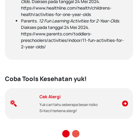
Olds
. Diakses pada tanggal 24 Mei 2024.
https://www.healthline.com/health/childrens-
health/activities-for-one-year-olds
Parents.
12 Fun Learning Activities for 2-Year-Olds
.
Diakses pada tanggal 24 Mei 2024.
https://www.parents.com/toddlers-
preschoolers/activities/indoor/11-fun-activities-for-
2-year-olds/
Coba Tools Kesehatan yuk!
Cek Alergi
Yuk cari tahu seberapa besar risiko
Si Kecil terkena alergi!