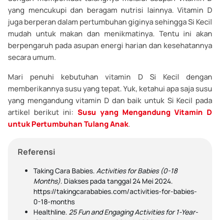
yang mencukupi dan beragam nutrisi lainnya. Vitamin D
juga berperan dalam pertumbuhan giginya sehingga Si Kecil
mudah untuk makan dan menikmatinya. Tentu ini akan
berpengaruh pada asupan energi harian dan kesehatannya
secara umum.
Mari penuhi kebutuhan vitamin D Si Kecil dengan
memberikannya susu yang tepat. Yuk, ketahui apa saja susu
yang mengandung vitamin D dan baik untuk Si Kecil pada
artikel berikut ini:
Susu yang Mengandung Vitamin D
untuk Pertumbuhan Tulang Anak
.
Referensi
Taking Cara Babies.
Activities for Babies (0-18
Months)
. Diakses pada tanggal 24 Mei 2024.
https://takingcarababies.com/activities-for-babies-
0-18-months
Healthline.
25 Fun and Engaging Activities for 1-Year-