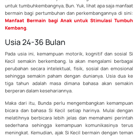
untuk tumbuhkembangnya, Bun. Yuk, lihat apa saja manfaat
bermain bagi pertumbuhan dan perkembangannya di sini:
Manfaat Bermain bagi Anak untuk Stimulasi Tumbuh
Kembang
.
Usia 24-36 Bulan
Pada usia ini, kemampuan motorik, kognitif dan sosial Si
Kecil semakin berkembang. Ia akan mengalami berbagai
perubahan secara intelektual, fisik, sosial dan emosional
sehingga semakin paham dengan dunianya. Usia dua ke
tiga tahun adalah masa dimana bahasa akan semakin
berperan dalam kesehariannya.
Maka dari itu, Bunda perlu mengembangkan kemampuan
bicara dan bahasa Si Kecil setiap harinya. Mulai dengan
melatihnya berbicara lebih jelas dan memahami perintah
sederhana sehingga kemampuan komunikasinya terus
meningkat. Kemudian, ajak Si Kecil bermain dengan teman