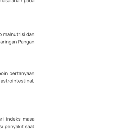
rmasalahan pada
o malnutrisi dan
 Jaringan Pangan
poin pertanyaan
strointestinal,
ari indeks masa
i penyakit saat