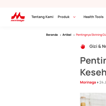
Tentang Kami
Produk
Health Tools
Beranda
Artikel
Pentingnya Skrining Giz
Gizi & N
Penti
Keseh
Morinaga
♦ 24 