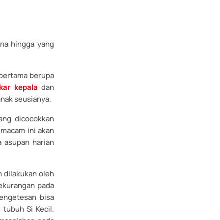
ana hingga yang
 pertama berupa
kar kepala
dan
anak seusianya.
yang dicocokkan
macam ini akan
a asupan harian
n dilakukan oleh
kekurangan pada
pengetesan bisa
tubuh Si Kecil.