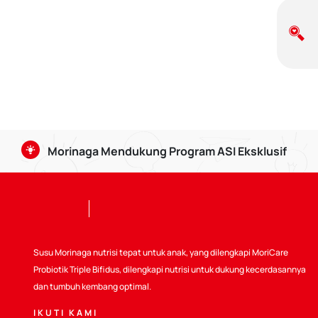
Morinaga Mendukung Program ASI Eksklusif
Air Susu Ibu baik bagi bayi usia 0-6 bulan, serta dap
dapat mempererat ikatan batin antara Bunda dan Si Kec
Selain itu Kalbe juga ikut mendukung :
Mendukung Kode WHO
Susu Morinaga nutrisi tepat untuk anak, yang dilengkapi MoriCare
Probiotik Triple Bifidus, dilengkapi nutrisi untuk dukung kecerdasannya
Peraturan yang berlaku
dan tumbuh kembang optimal.
IKUTI KAMI