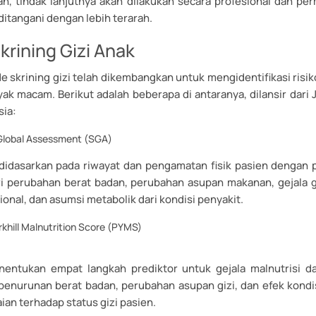
n, tindak lanjutnya akan dilakukan secara profesional dan pe
 ditangani dengan lebih terarah.
rining Gizi Anak
 skrining gizi telah dikembangkan untuk mengidentifikasi risik
nyak macam. Berikut adalah beberapa di antaranya, dilansir dari
sia:
Global Assessment (SGA)
 didasarkan pada riwayat dan pengamatan fisik pasien dengan 
ari perubahan berat badan, perubahan asupan makanan, gejala ga
ional, dan asumsi metabolik dari kondisi penyakit.
rkhill Malnutrition Score (PYMS)
entukan empat langkah prediktor untuk gejala malnutrisi d
 penurunan berat badan, perubahan asupan gizi, dan efek kondis
aian terhadap status gizi pasien.