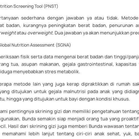
trition Screening Tool (PNST)
pertanyaan sederhana dengan jawaban ya atau tidak. Metode
at badan, kurangnya peningkatan berat badan, penurunan as
rweight
atau
overweight
. Dua jawaban ya akan menunjukkan predik
Global Nutrition Assessment (SGNA)
meriksaan fisik serta data mengenai berat badan dan tinggi/pan
rang tua, asupan makanan, gejala gastrointestinal, kapasitas 
diduga menyebabkan stres metabolik.
rapa metode lain yang juga kerap dipraktikkan di rumah sak
yang ditujukan untuk gejala malnutrisi pada anak yang didia
tu, hingga yang ditujukan untuk bayi dengan kondisi khusus.
i pentingnya skrining gizi dan memiliki pengetahuan tentang 
gunakan, Bunda semakin siap menjadi orang tua yang proakti
cil. Hasil dari skrining gizi juga memberi Bunda wawasan tentan
k memahami lebih lanjut tentang ciri-ciri anak sehat, yuk, ba