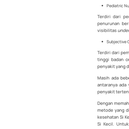
Pediatric Nu
Terdiri dari 
penurunan ber
visibilitas
unde
Subjective 
Terdiri dari pe
tinggi badan o
penyakit yang 
Masih ada bebe
antaranya ada 
penyakit terten
Dengan memaham
metode yang di
kesehatan Si Ke
Si Kecil. Untu