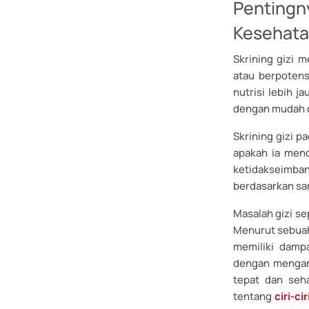
Pentingn
Kesehat
Skrining gizi 
atau berpotens
nutrisi lebih j
dengan mudah d
Skrining gizi p
apakah ia mend
ketidakseimba
berdasarkan sara
Masalah gizi s
Menurut sebuah 
memiliki damp
dengan mengant
tepat dan seh
tentang
ciri-c