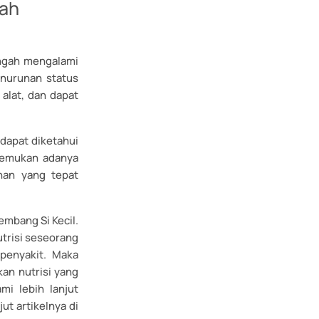
lah
engah mengalami
enurunan status
 alat, dan dapat
 dapat diketahui
itemukan adanya
nan yang tepat
mbang Si Kecil.
utrisi seseorang
penyakit. Maka
an nutrisi yang
i lebih lanjut
jut artikelnya di