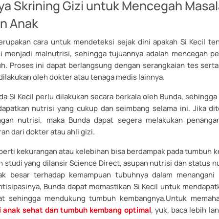
ya Skrining Gizi untuk Mencegah Masa
an Anak
merupakan cara untuk mendeteksi sejak dini apakah Si Kecil t
i menjadi malnutrisi, sehingga tujuannya adalah mencegah p
auh. Proses ini dapat berlangsung dengan serangkaian tes serta
ilakukan oleh dokter atau tenaga medis lainnya.
ada Si Kecil perlu dilakukan secara berkala oleh Bunda, sehingga
apatkan nutrisi yang cukup dan seimbang selama ini. Jika d
ngan nutrisi, maka Bunda dapat segera melakukan penanga
n dari dokter atau ahli gizi.
eperti kekurangan atau kelebihan bisa berdampak pada tumbuh ke
studi yang dilansir Science Direct, asupan nutrisi dan status n
ak besar terhadap kemampuan tubuhnya dalam menangani 
isipasinya, Bunda dapat memastikan Si Kecil untuk mendapatk
at sehingga mendukung tumbuh kembangnya.Untuk memaham
iri anak sehat dan tumbuh kembang optimal
, yuk, baca lebih lan