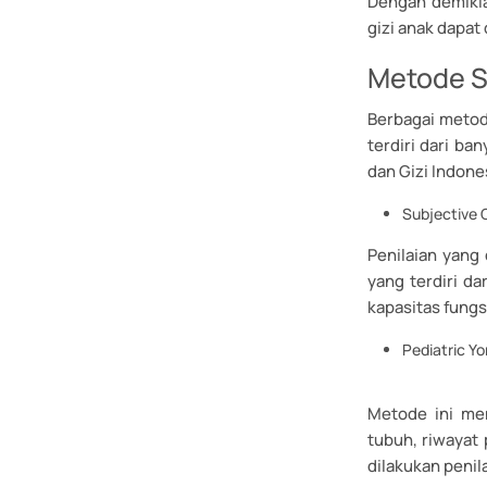
Dengan demikia
gizi anak dapat
Metode Sk
Berbagai metode
terdiri dari ba
dan Gizi Indone
Subjective 
Penilaian yang
yang terdiri d
kapasitas fungs
Pediatric Yo
Metode ini men
tubuh, riwayat
dilakukan penil