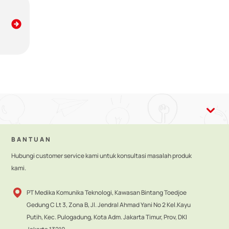
esuai. Pemberian ASI memberikan banyak manfaat, termasuk
BANTUAN
Hubungi customer service kami untuk konsultasi masalah produk
kami.
PT Medika Komunika Teknologi, Kawasan Bintang Toedjoe
Gedung C Lt 3, Zona B, Jl. Jendral Ahmad Yani No 2 Kel.Kayu
Putih, Kec. Pulogadung, Kota Adm. Jakarta Timur, Prov, DKI