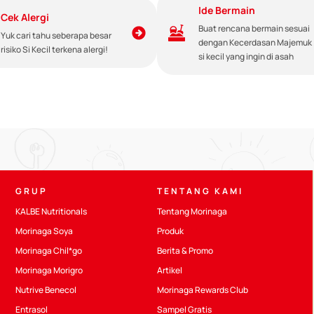
Ide Bermain
Cek Alergi
Buat rencana bermain sesuai
Yuk cari tahu seberapa besar
dengan Kecerdasan Majemuk
risiko Si Kecil terkena alergi!
si kecil yang ingin di asah
at dilanjutkan hingga usia 2 tahun dengan makanan pendamping yang s
GRUP
TENTANG KAMI
il.
KALBE Nutritionals
Tentang Morinaga
Morinaga Soya
Produk
Morinaga Chil*go
Berita & Promo
Morinaga Morigro
Artikel
Nutrive Benecol
Morinaga Rewards Club
Entrasol
Sampel Gratis