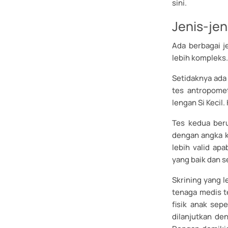
sini.
Jenis-jen
Ada berbagai j
lebih kompleks
Setidaknya ada
tes antropomet
lengan Si Keci
Tes kedua beru
dengan angka k
lebih valid ap
yang baik dan s
Skrining yang l
tenaga medis t
fisik anak sep
dilanjutkan de