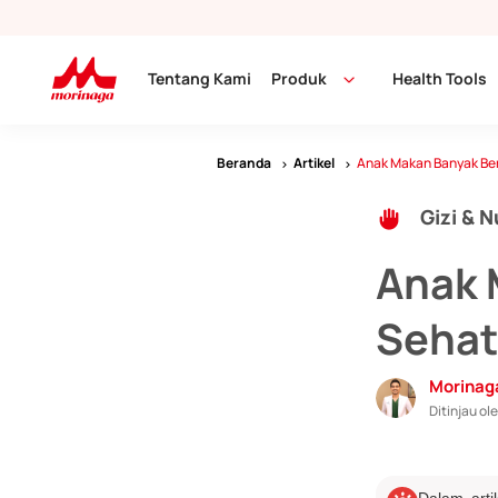
Tentang Kami
Produk
Health Tools
Beranda
Artikel
Anak Makan Banyak Bera
Gizi & N
Anak 
Sehat
Morinag
Ditinjau ole