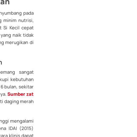
kan
enyumbang pada
 minim nutrisi,
 Si Kecil cepat
 yang naik tidak
ng merugikan di
h
memang sangat
kupi kebutuhan
6 bulan, sekitar
nya.
Sumber zat
ti daging merah
tinggi mengalami
ena IDAI (2015)
ra klinis dapat