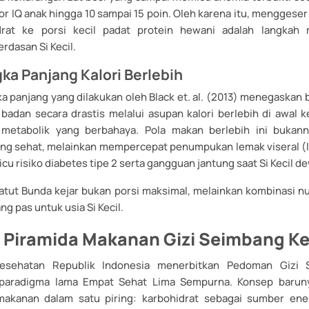
 IQ anak hingga 10 sampai 15 poin. Oleh karena itu, menggeser 
drat ke porsi kecil padat protein hewani adalah langkah 
rdasan Si Kecil.
gka Panjang Kalori Berlebih
ka panjang yang dilakukan oleh Black et. al. (2013) menegaska
 badan secara drastis melalui asupan kalori berlebih di awal k
 metabolik yang berbahaya. Pola makan berlebih ini buka
yang sehat, melainkan mempercepat penumpukan lemak viseral (
cu risiko diabetes tipe 2 serta gangguan jantung saat Si Kecil d
patut Bunda kejar bukan porsi maksimal, melainkan kombinasi nu
ng pas untuk usia Si Kecil.
 Piramida Makanan Gizi Seimbang 
esehatan Republik Indonesia menerbitkan Pedoman Gizi
paradigma lama Empat Sehat Lima Sempurna. Konsep baru
akanan dalam satu piring: karbohidrat sebagai sumber ener