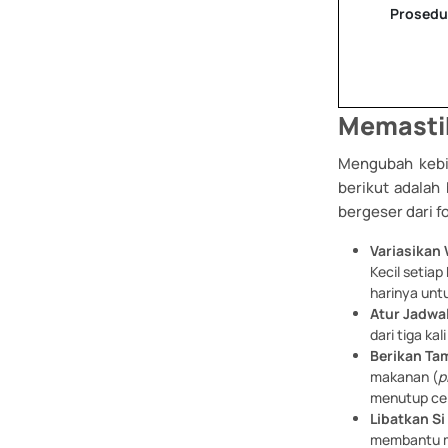
Prosedu
Memastik
Mengubah kebi
berikut adalah
bergeser dari fo
Variasikan 
Kecil setia
harinya unt
Atur Jadwa
dari tiga ka
Berikan Ta
makanan (
p
menutup cel
Libatkan Si
membantu me