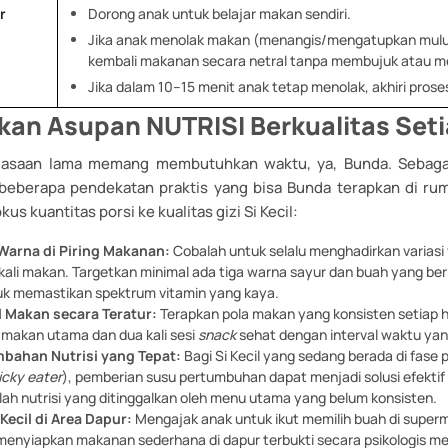
r
Dorong anak untuk belajar makan sendiri.
Jika anak menolak makan (menangis/mengatupkan mulu
kembali makanan secara netral tanpa membujuk atau 
Jika dalam 10–15 menit anak tetap menolak, akhiri pros
an Asupan NUTRISI Berkualitas Seti
asaan lama memang membutuhkan waktu, ya, Bunda. Sebagai
 beberapa pendekatan praktis yang bisa Bunda terapkan di ru
kus kuantitas porsi ke kualitas gizi Si Kecil:
Warna di Piring Makanan:
Cobalah untuk selalu menghadirkan variasi w
p kali makan. Targetkan minimal ada tiga warna sayur dan buah yang be
uk memastikan spektrum vitamin yang kaya.
l Makan secara Teratur:
Terapkan pola makan yang konsisten setiap har
li makan utama dan dua kali sesi
snack
sehat dengan interval waktu yan
mbahan Nutrisi yang Tepat:
Bagi Si Kecil yang sedang berada di fase pi
icky eater
), pemberian susu pertumbuhan dapat menjadi solusi efekt
ah nutrisi yang ditinggalkan oleh menu utama yang belum konsisten.
 Kecil di Area Dapur:
Mengajak anak untuk ikut memilih buah di super
nyiapkan makanan sederhana di dapur terbukti secara psikologis 