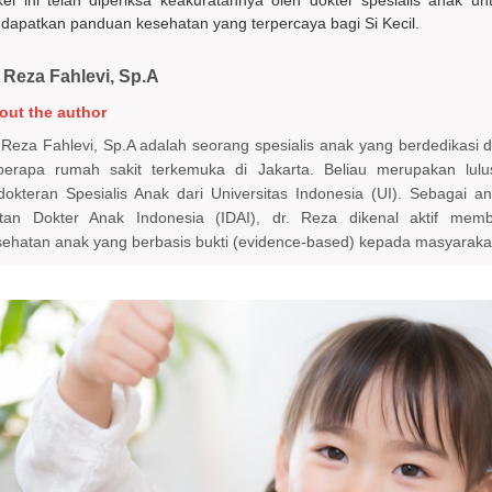
kel ini telah diperiksa keakuratannya oleh dokter spesialis anak u
apatkan panduan kesehatan yang terpercaya bagi Si Kecil.
. Reza Fahlevi, Sp.A
out the author
 Reza Fahlevi, Sp.A adalah seorang spesialis anak yang berdedikasi d
berapa rumah sakit terkemuka di Jakarta. Beliau merupakan lulu
dokteran Spesialis Anak dari Universitas Indonesia (UI). Sebagai ang
atan Dokter Anak Indonesia (IDAI), dr. Reza dikenal aktif memb
sehatan anak yang berbasis bukti (evidence-based) kepada masyaraka