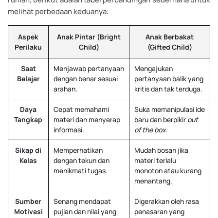
melihat perbedaan keduanya:
Aspek
Anak Pintar (Bright
Anak Berbakat
Perilaku
Child)
(Gifted Child)
Saat
Menjawab pertanyaan
Mengajukan
Belajar
dengan benar sesuai
pertanyaan balik yang
arahan.
kritis dan tak terduga.
Daya
Cepat memahami
Suka memanipulasi ide
Tangkap
materi dan menyerap
baru dan berpikir
out
informasi.
of the box
.
Sikap di
Memperhatikan
Mudah bosan jika
Kelas
dengan tekun dan
materi terlalu
menikmati tugas.
monoton atau kurang
menantang.
Sumber
Senang mendapat
Digerakkan oleh rasa
Motivasi
pujian dan nilai yang
penasaran yang