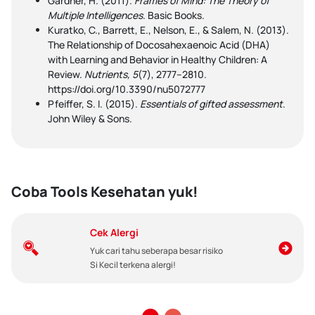
Gardner, H. (2011).
Frames of Mind: The Theory of
Multiple Intelligences
. Basic Books.
Kuratko, C., Barrett, E., Nelson, E., & Salem, N. (2013).
The Relationship of Docosahexaenoic Acid (DHA)
with Learning and Behavior in Healthy Children: A
Review.
Nutrients, 5
(7), 2777–2810.
https://doi.org/10.3390/nu5072777
Pfeiffer, S. I. (2015).
Essentials of gifted assessment
.
John Wiley & Sons.
Coba Tools Kesehatan yuk!
Cek Alergi
Yuk cari tahu seberapa besar risiko
Si Kecil terkena alergi!