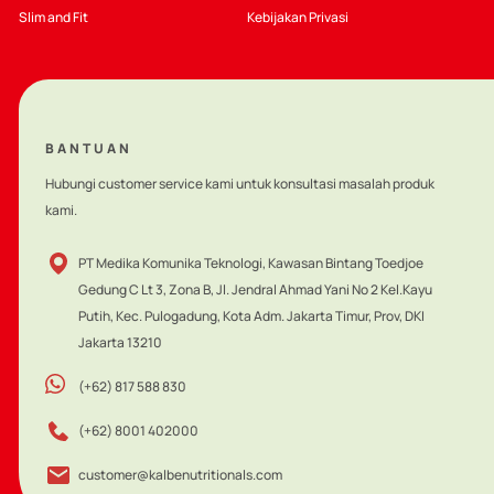
Slim and Fit
Kebijakan Privasi
BANTUAN
Hubungi customer service kami untuk konsultasi masalah produk
kami.
PT Medika Komunika Teknologi, Kawasan Bintang Toedjoe
Gedung C Lt 3, Zona B, Jl. Jendral Ahmad Yani No 2 Kel.Kayu
Putih, Kec. Pulogadung, Kota Adm. Jakarta Timur, Prov, DKI
Jakarta 13210
(+62) 817 588 830
(+62) 8001 402000
customer@kalbenutritionals.com