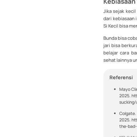
Kebiasaan 
Jika sejak kecil
dari kebiasaan 
Si Kecil bisa m
Bunda bisa coba
jari bisa berku
belajar cara b
sehat lainnya un
Referensi
Mayo Cli
2025. ht
sucking
Colgate.
2025. ht
the-bad