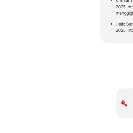
Klikdokt
2025. ht
menggig
Hello Se
2025. ht