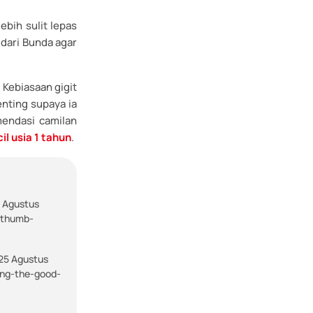
lebih sulit lepas
 dari Bunda agar
 Kebiasaan gigit
enting supaya ia
mendasi camilan
l usia 1 tahun
.
5 Agustus
h/thumb-
 25 Agustus
ing-the-good-