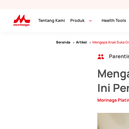
Tentang Kami
Produk
Health Tools
Beranda
Artikel
Mengapa Anak Suka Gigi
Parenti
Menga
Ini P
Morinaga Plat