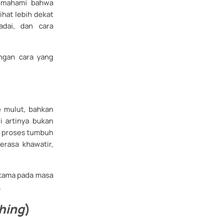
memahami bahwa
ihat lebih dekat
adai, dan cara
ngan cara yang
e mulut, bahkan
ri artinya bukan
i proses tumbuh
rasa khawatir,
utama pada masa
.
hing
)