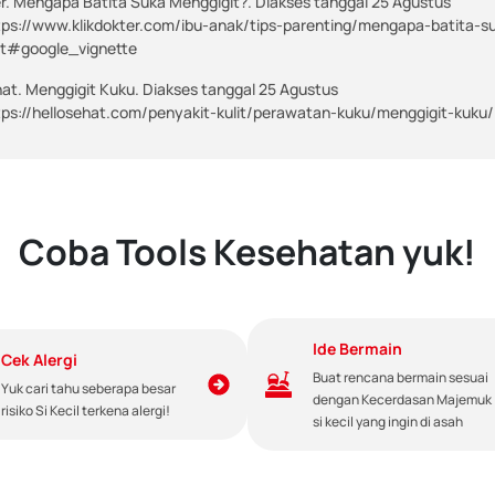
er. Mengapa Batita Suka Menggigit?. Diakses tanggal 25 Agustus
tps://www.klikdokter.com/ibu-anak/tips-parenting/mengapa-batita-s
it#google_vignette
hat. Menggigit Kuku. Diakses tanggal 25 Agustus
tps://hellosehat.com/penyakit-kulit/perawatan-kuku/menggigit-kuku/
Coba Tools Kesehatan yuk!
Ide Bermain
Cek Alergi
Buat rencana bermain sesuai
Yuk cari tahu seberapa besar
dengan Kecerdasan Majemuk
risiko Si Kecil terkena alergi!
si kecil yang ingin di asah