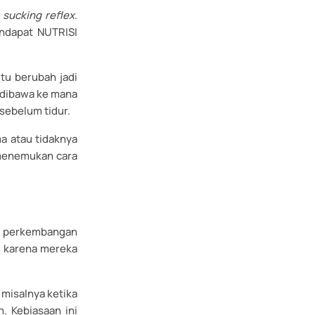
u
sucking reflex
.
endapat NUTRISI
itu berubah jadi
 dibawa ke mana
sebelum tidur.
a atau tidaknya
 menemukan cara
e
perkembangan
l, karena mereka
 misalnya ketika
. Kebiasaan ini