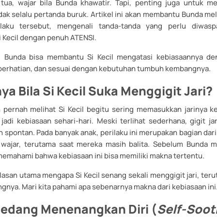
 tua, wajar bila Bunda khawatir. Tapi, penting juga untuk 
idak selalu pertanda buruk. Artikel ini akan membantu Bunda mel
laku tersebut, mengenali tanda-tanda yang perlu diwasp
 Kecil dengan penuh ATENSI.
, Bunda bisa membantu Si Kecil mengatasi kebiasaannya de
perhatian, dan sesuai dengan kebutuhan tumbuh kembangnya.
ya Bila Si Kecil Suka Menggigit Jari?
pernah melihat Si Kecil begitu sering memasukkan jarinya k
adi kebiasaan sehari-hari. Meski terlihat sederhana, gigit ja
n spontan. Pada banyak anak, perilaku ini merupakan bagian dar
wajar, terutama saat mereka masih balita. Sebelum Bunda me
memahami bahwa kebiasaan ini bisa memiliki makna tertentu.
lasan utama mengapa Si Kecil senang sekali menggigit jari, ter
nya. Mari kita pahami apa sebenarnya makna dari kebiasaan ini
 Sedang Menenangkan Diri (
Self-Soot