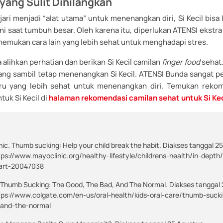
yang Sulit Dihilangkan
 jari menjadi “alat utama” untuk menenangkan diri, Si Kecil bisa 
ini saat tumbuh besar. Oleh karena itu, diperlukan ATENSI ekstra
enemukan cara lain yang lebih sehat untuk menghadapi stres.
 alihkan perhatian dan berikan Si Kecil camilan
finger food
sehat.
rang sambil tetap menenangkan Si Kecil. ATENSI Bunda sangat p
aru yang lebih sehat untuk menenangkan diri. Temukan reko
tuk Si Kecil di
halaman rekomendasi camilan sehat untuk Si Keci
nic. Thumb sucking: Help your child break the habit. Diakses tanggal 2
tps://www.mayoclinic.org/healthy-lifestyle/childrens-health/in-dept
/art-20047038
 Thumb Sucking: The Good, The Bad, And The Normal. Diakses tanggal
tps://www.colgate.com/en-us/oral-health/kids-oral-care/thumb-suck
-and-the-normal