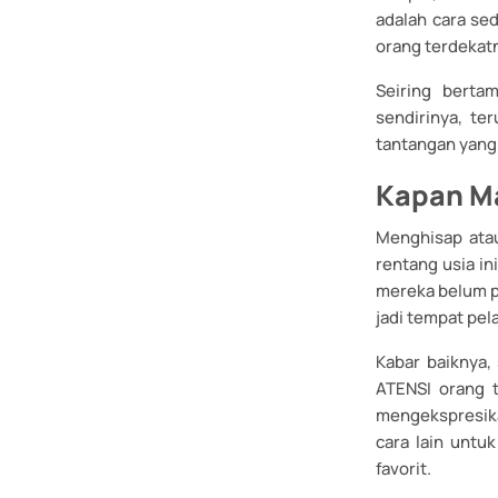
adalah cara se
orang terdekat
Seiring berta
sendirinya, t
tantangan yang
Kapan M
Menghisap atau
rentang usia i
mereka belum p
jadi tempat pel
Kabar baiknya,
ATENSI orang t
mengekspresika
cara lain unt
favorit.