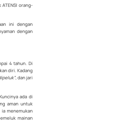
k ATENSI orang-
aan ini dengan
 nyaman dengan
pai 4 tahun. Di
an diri. Kadang
dipeluk”
, dan jari
Kuncinya ada di
uang aman untuk
ng ia menemukan
memeluk mainan