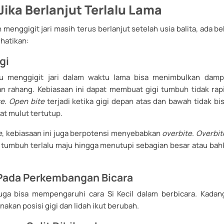
ika Berlanjut Terlalu Lama
 menggigit jari masih terus berlanjut setelah usia balita, ada b
hatikan:
gi
u menggigit jari dalam waktu lama bisa menimbulkan damp
dan rahang. Kebiasaan ini dapat membuat gigi tumbuh tidak rapi
te
.
Open bite
terjadi ketika gigi depan atas dan bawah tidak b
at mulut tertutup.
e
, kebiasaan ini juga berpotensi menyebabkan
overbite
.
Overbit
s tumbuh terlalu maju hingga menutupi sebagian besar atau bahk
Pada Perkembangan Bicara
juga bisa mempengaruhi cara Si Kecil dalam berbicara. Kad
enakan posisi gigi dan lidah ikut berubah.