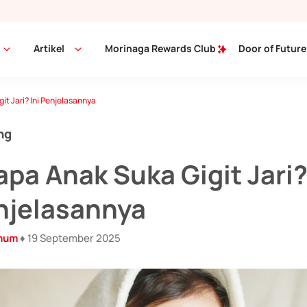
Artikel
Morinaga Rewards Club
Door of Future
t Jari? Ini Penjelasannya
ng
pa Anak Suka Gigit Jari
enjelasannya
inum
♦ 19 September 2025