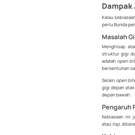
Dampak J
Kalau kebiasaan
perlu Bunda per
Masalah Gi
Menghisap ata
struktur gigi 
adalah
open bi
bersentuhan sa
Selain
open bit
gigi depan ata
depan bawah.
Pengaruh 
Kebiasaan ini 
atau
lisp
, dikar