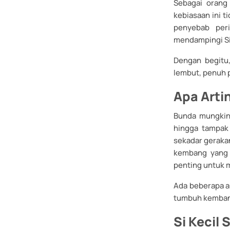
Sebagai orang
kebiasaan ini t
penyebab peri
mendampingi Si
Dengan begitu
lembut, penuh 
Apa Artin
Bunda mungkin 
hingga tampak j
sekadar geraka
kembang yang 
penting untuk 
Ada beberapa a
tumbuh kembang
Si Kecil