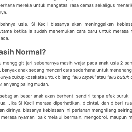
derhana mereka untuk mengatasi rasa cemas sekaligus menari
nya.
mbahnya usia, Si Kecil biasanya akan meninggalkan kebias
erutama ketika ia sudah menemukan cara baru untuk merasa
 ada.
asih Normal?
 menggigit jari sebenarnya masih wajar pada anak usia 2 sam
ni, banyak anak sedang mencari cara sederhana untuk menenangk
unya cukup kosakata untuk bilang
“aku capek”
atau
“aku butuh 
arian yang paling mudah.
 sebagian besar anak akan berhenti sendiri tanpa efek buruk. 
ua. Jika Si Kecil merasa diperhatikan, dicintai, dan diberi r
n dirinya, biasanya kebiasaan ini perlahan menghilang seiri
uk merasa nyaman, baik melalui bermain, mengobrol, maupun 