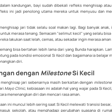
 dalam kandungan, bayi sudah dibekali refleks menghisap ata
refleks ini jadi penolong utama mereka untuk menyusu dan m
menghisap jari tidak selalu soal makan lagi. Bagi banyak anak, 
 untuk merasa tenang. Semacam "selimut kecil" yang selalu bisa
reka lakukan saat lelah, cemas, atau sekadar ingin merasa aman 
memang bisa bertahan lebih lama dari yang Bunda harapkan. Lam
ntung pada kondisi emosional Si Kecil dan bagaimana ia belajar
nangkan diri.
ngan dengan
Milestone
Si Kecil
 menghisap jari sebenarnya masih berkaitan dengan
mileston
ari
Mayo Clinic
, kebiasaan ini adalah hal yang wajar pada Si Keci
cara menenangkan diri dan mencari rasa aman.
aan ini muncul lebih sering saat Si Kecil melewati transisi besar,
 masuk sekolah, atau menghadapi perubahan suasana di rumah