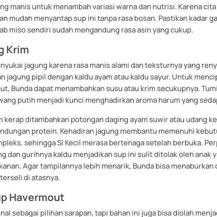
ung manis untuk menambah variasi warna dan nutrisi. Karena cita 
an mudah menyantap sup ini tanpa rasa bosan. Pastikan kadar g
bab miso sendiri sudah mengandung rasa asin yang cukup.
g Krim
nyukai jagung karena rasa manis alami dan teksturnya yang ren
 jagung pipil dengan kaldu ayam atau kaldu sayur. Untuk menci
but, Bunda dapat menambahkan susu atau krim secukupnya. Tu
ang putih menjadi kunci menghadirkan aroma harum yang seda
m kerap ditambahkan potongan daging ayam suwir atau udang ke
ndungan protein. Kehadiran jagung membantu memenuhi kebu
pleks, sehingga Si Kecil merasa bertenaga setelah berbuka. Pe
ng dan gurihnya kaldu menjadikan sup ini sulit ditolak oleh anak
akanan. Agar tampilannya lebih menarik, Bunda bisa menaburkan
terseli di atasnya.
p Havermout
al sebagai pilihan sarapan, tapi bahan ini juga bisa diolah men