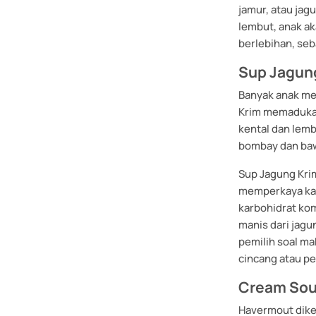
jamur, atau jag
lembut, anak ak
berlebihan, se
Sup Jagun
Banyak anak me
Krim memadukan
kental dan lem
bombay dan baw
Sup Jagung Kri
memperkaya ka
karbohidrat kom
manis dari jagu
pemilih soal m
cincang atau pe
Cream Sou
Havermout diken