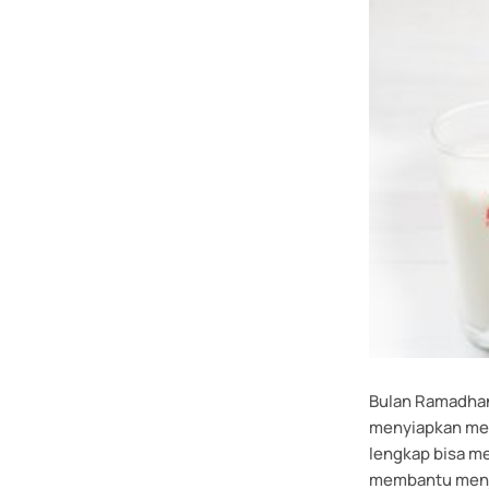
Bulan Ramadhan
menyiapkan men
lengkap bisa m
membantu menja