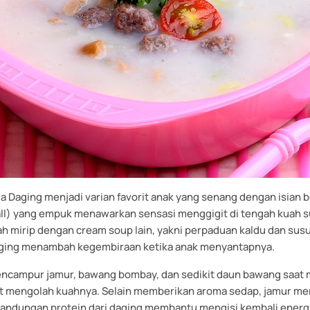
 Daging menjadi varian favorit anak yang senang dengan isian b
ll) yang empuk menawarkan sensasi menggigit di tengah kuah s
h mirip dengan cream soup lain, yakni perpaduan kaldu dan sus
aging menambah kegembiraan ketika anak menyantapnya.
ncampur jamur, bawang bombay, dan sedikit daun bawang saat
at mengolah kuahnya. Selain memberikan aroma sedap, jamur m
Kandungan protein dari daging membantu mengisi kembali energi