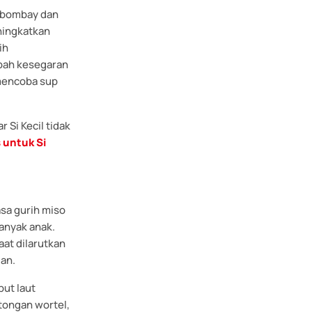
g bombay dan
ningkatkan
ih
bah kesegaran
 mencoba sup
 Si Kecil tidak
 untuk Si
asa gurih miso
banyak anak.
at dilarutkan
gan.
ut laut
tongan wortel,