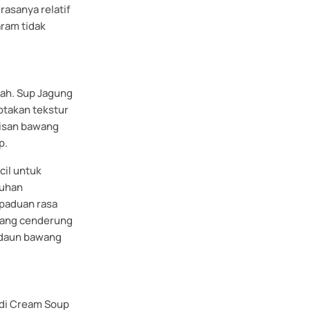
rasanya relatif
aram tidak
yah. Sup Jagung
ptakan tekstur
misan bawang
p.
cil untuk
tuhan
rpaduan rasa
 yang cenderung
 daun bawang
jadi Cream Soup