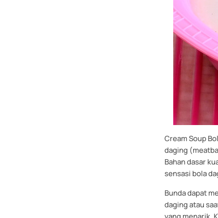
Cream Soup Bola
daging (meatba
Bahan dasar kua
sensasi bola d
Bunda dapat me
daging atau sa
yang menarik. 