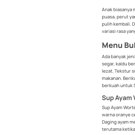
Anak biasanya 
puasa, perut ya
pulih kembali.
variasi rasa ya
Menu Bu
Ada banyak jeni
segar, kaldu be
lezat. Tekstur
makanan. Beriku
berkuah untuk Si
Sup Ayam 
Sup Ayam Wort
warna oranye ce
Daging ayam me
terutama ketika 