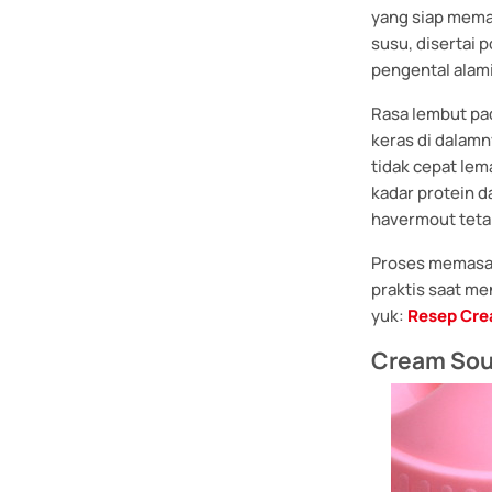
yang siap meman
susu, disertai 
pengental alam
Rasa lembut pa
keras di dalam
tidak cepat le
kadar protein d
havermout teta
Proses memasak
praktis saat me
yuk:
Resep Cre
Cream Sou