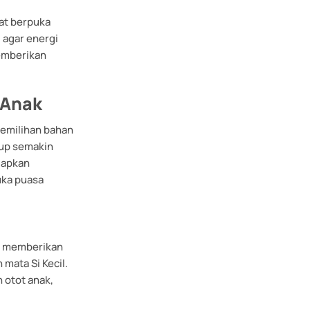
at berpuka
 agar energi
memberikan
 Anak
Pemilihan bahan
sup semakin
uapkan
uka puasa
l memberikan
mata Si Kecil.
otot anak,