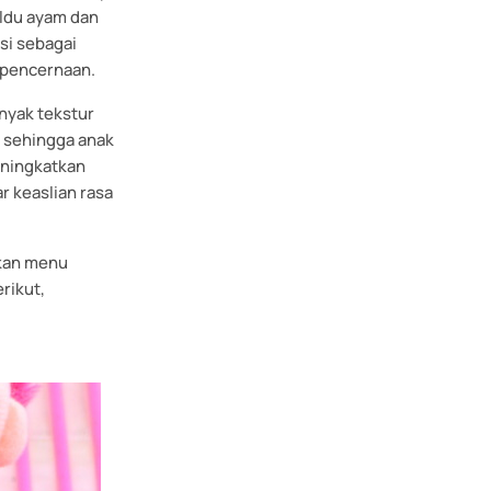
aldu ayam dan
si sebagai
 pencernaan.
nyak tekstur
 sehingga anak
eningkatkan
r keaslian rasa
pkan menu
rikut,