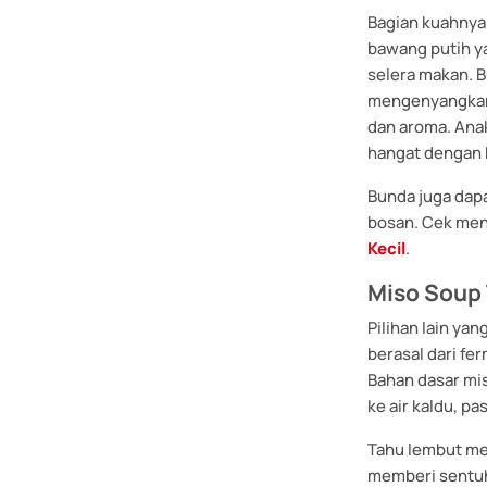
Bagian kuahnya
bawang putih y
selera makan. 
mengenyangkan.
dan aroma. Ana
hangat dengan k
Bunda juga dapa
bosan. Cek menu
Kecil
.
Miso Soup
Pilihan lain ya
berasal dari fe
Bahan dasar mis
ke air kaldu, p
Tahu lembut me
memberi sentuh