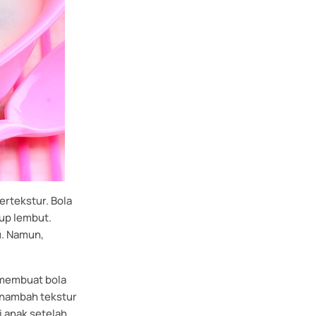
ertekstur. Bola
up lembut.
u. Namun,
 membuat bola
enambah tekstur
 anak setelah