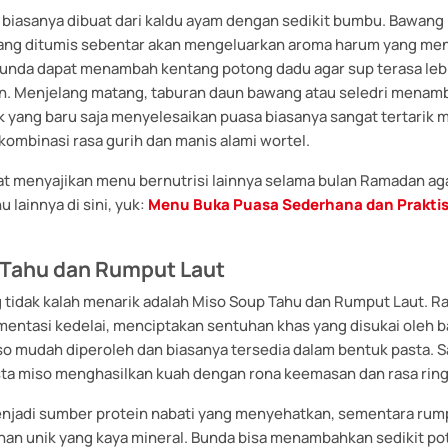
 biasanya dibuat dari kaldu ayam dengan sedikit bumbu. Bawan
ang ditumis sebentar akan mengeluarkan aroma harum yang me
Bunda dapat menambah kentang potong dadu agar sup terasa leb
 Menjelang matang, taburan daun bawang atau seledri menam
k yang baru saja menyelesaikan puasa biasanya sangat tertarik
ombinasi rasa gurih dan manis alami wortel.
t menyajikan menu bernutrisi lainnya selama bulan Ramadan agar
 lainnya di sini, yuk:
Menu Buka Puasa Sederhana dan Praktis
 Tahu dan Rumput Laut
ng tidak kalah menarik adalah Miso Soup Tahu dan Rumput Laut. R
rmentasi kedelai, menciptakan sentuhan khas yang disukai oleh 
o mudah diperoleh dan biasanya tersedia dalam bentuk pasta. Sa
asta miso menghasilkan kuah dengan rona keemasan dan rasa rin
njadi sumber protein nabati yang menyehatkan, sementara rump
an unik yang kaya mineral. Bunda bisa menambahkan sedikit po