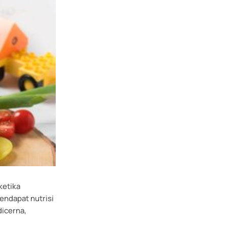
ketika
endapat nutrisi
dicerna,