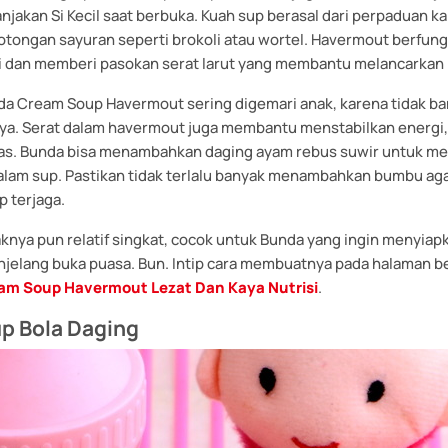
jakan Si Kecil saat berbuka. Kuah sup berasal dari perpaduan k
potongan sayuran seperti brokoli atau wortel. Havermout berfung
i dan memberi pasokan serat larut yang membantu melancarkan
da Cream Soup Havermout sering digemari anak, karena tidak ba
nya. Serat dalam havermout juga membantu menstabilkan energi,
mas. Bunda bisa menambahkan daging ayam rebus suwir untuk m
alam sup. Pastikan tidak terlalu banyak menambahkan bumbu aga
p terjaga.
nya pun relatif singkat, cocok untuk Bunda yang ingin menyia
njelang buka puasa. Bun. Intip cara membuatnya pada halaman be
am Soup Havermout Lezat Dan Kaya Nutrisi
.
p Bola Daging