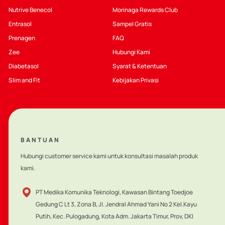
(PP) No. 33 tahun 2012 mengenai ASI Eksklusif; Peraturan
berbagai macam faktor, termasuk sosial-ekonomi,
Nutrive Benecol
Morinaga Rewards Club
Menteri Kesehatan No. 39 tahun 2013 mengenai Susu
lingkungan dan budaya. Diperlukan pendidikan yang
Entrasol
Sampel Gratis
Formula Bayi dan Produk Bayi Lainnya; serta Peraturan
berkelanjutan untuk memastikan pengetahuan yang
Menteri Kesehatan No. 58 tahun 2016 mengenai
Prenagen
FAQ
memadai mengenai kecukupan nutrisi dan nutrisi yang
Sponsorship bagi Tenaga Kesehatan sebagai peraturan
Zee
Hubungi Kami
sehat.
pelaksana dari Kode WHO di Indonesia.
Diabetasol
Syarat & Ketentuan
Slim and Fit
Kebijakan Privasi
BANTUAN
Hubungi customer service kami untuk konsultasi masalah produk
kami.
PT Medika Komunika Teknologi, Kawasan Bintang Toedjoe
Gedung C Lt 3, Zona B, Jl. Jendral Ahmad Yani No 2 Kel.Kayu
Putih, Kec. Pulogadung, Kota Adm. Jakarta Timur, Prov, DKI