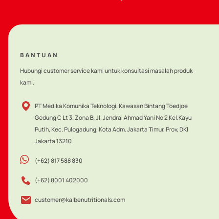
BANTUAN
Hubungi customer service kami untuk konsultasi masalah produk
kami.
PT Medika Komunika Teknologi, Kawasan Bintang Toedjoe
Gedung C Lt 3, Zona B, Jl. Jendral Ahmad Yani No 2 Kel.Kayu
Putih, Kec. Pulogadung, Kota Adm. Jakarta Timur, Prov, DKI
Jakarta 13210
(+62) 817 588 830
(+62) 8001 402000
customer@kalbenutritionals.com