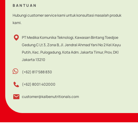
BANTUAN
Hubungi customer service kami untuk konsultasi masalah produk
kami.
PT Medika Komunika Teknologi, Kawasan Bintang Toedjoe
Gedung C Lt 3, Zona B, Jl. Jendral Ahmad Yani No 2 Kel.Kayu
Putih, Kec. Pulogadung, Kota Adm. Jakarta Timur, Prov, DKI
Jakarta 13210
(+62) 817 588 830
(+62) 8001 402000
customer@kalbenutritionals.com