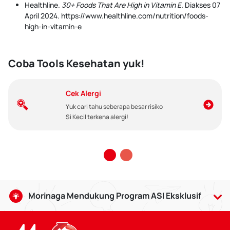
Healthline.
30+ Foods That Are High in Vitamin E.
Diakses 07
April 2024. https://www.healthline.com/nutrition/foods-
high-in-vitamin-e
Coba Tools Kesehatan yuk!
Cek Alergi
Yuk cari tahu seberapa besar risiko
Si Kecil terkena alergi!
Morinaga Mendukung Program ASI Eksklusif
Air Susu Ibu baik bagi bayi usia 0-6 bulan, serta dapat
dilanjutkan hingga usia 2 tahun dengan makanan