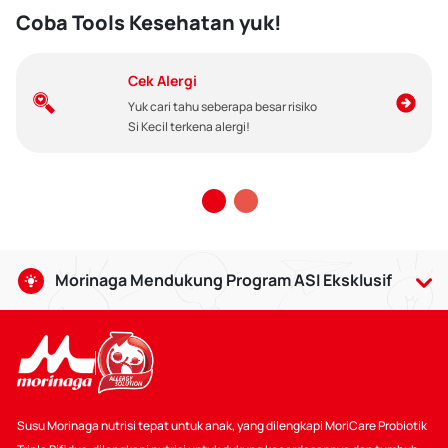
Coba Tools Kesehatan yuk!
Cek Alergi
Yuk cari tahu seberapa besar risiko
Si Kecil terkena alergi!
Morinaga Mendukung Program ASI Eksklusif
Air Susu Ibu baik bagi bayi usia 0-6 bulan, serta dapat
dilanjutkan hingga usia 2 tahun dengan makanan
pendamping yang sesuai. Pemberian ASI memberikan
banyak manfaat, termasuk dapat mempererat ikatan batin
antara Bunda dan Si Kecil.
Susu Morinaga nutrisi tepat untuk anak, yang dilengkapi MoriCare Probiotik
Selain itu Kalbe juga ikut mendukung :