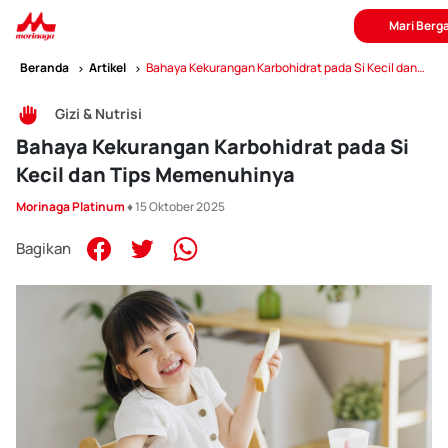
Mari Berg
Beranda
Artikel
Bahaya Kekurangan Karbohidrat pada Si Kecil dan
Tips Memenuhinya
Gizi & Nutrisi
Bahaya Kekurangan Karbohidrat pada Si
Kecil dan Tips Memenuhinya
Morinaga Platinum
♦ 15 Oktober 2025
Bagikan