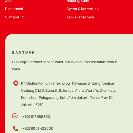
Zee
Hubungi Kami
sehat.
pelaksana dari Kode WHO di Indonesia.
Diabetasol
Syarat & Ketentuan
Slim and Fit
Kebijakan Privasi
BANTUAN
Hubungi customer service kami untuk konsultasi masalah produk
kami.
PT Medika Komunika Teknologi, Kawasan Bintang Toedjoe
Gedung C Lt 3, Zona B, Jl. Jendral Ahmad Yani No 2 Kel.Kayu
Putih, Kec. Pulogadung, Kota Adm. Jakarta Timur, Prov, DKI
Jakarta 13210
(+62) 817 588 830
(+62) 8001 402000