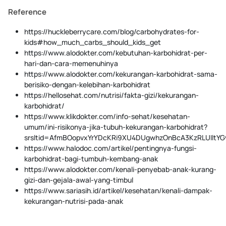
Reference
https://huckleberrycare.com/blog/carbohydrates-for-
kids#how_much_carbs_should_kids_get
https://www.alodokter.com/kebutuhan-karbohidrat-per-
hari-dan-cara-memenuhinya
https://www.alodokter.com/kekurangan-karbohidrat-sama-
berisiko-dengan-kelebihan-karbohidrat
https://hellosehat.com/nutrisi/fakta-gizi/kekurangan-
karbohidrat/
https://www.klikdokter.com/info-sehat/kesehatan-
umum/ini-risikonya-jika-tubuh-kekurangan-karbohidrat?
srsltid=AfmBOopvxYrYDcKRi9XU4DUgwhzOnBcA3KzRLUIltY
https://www.halodoc.com/artikel/pentingnya-fungsi-
karbohidrat-bagi-tumbuh-kembang-anak
https://www.alodokter.com/kenali-penyebab-anak-kurang-
gizi-dan-gejala-awal-yang-timbul
https://www.sariasih.id/artikel/kesehatan/kenali-dampak-
kekurangan-nutrisi-pada-anak