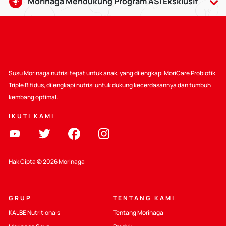
Morinaga Mendukung Program ASI Eksklusif
Air Susu Ibu baik bagi bayi usia 0-6 bulan, serta dapat
dilanjutkan hingga usia 2 tahun dengan makanan
pendamping yang sesuai. Pemberian ASI memberikan
banyak manfaat, termasuk dapat mempererat ikatan batin
antara Bunda dan Si Kecil.
Susu Morinaga nutrisi tepat untuk anak, yang dilengkapi MoriCare Probiotik
Selain itu Kalbe juga ikut mendukung :
Triple Bifidus, dilengkapi nutrisi untuk dukung kecerdasannya dan tumbuh
kembang optimal.
Mendukung Kode WHO
IKUTI KAMI
Peraturan yang berlaku
Pendidikan Tentang Nutrisi Sehat
Hak Cipta © 2026 Morinaga
GRUP
TENTANG KAMI
KALBE Nutritionals
Tentang Morinaga