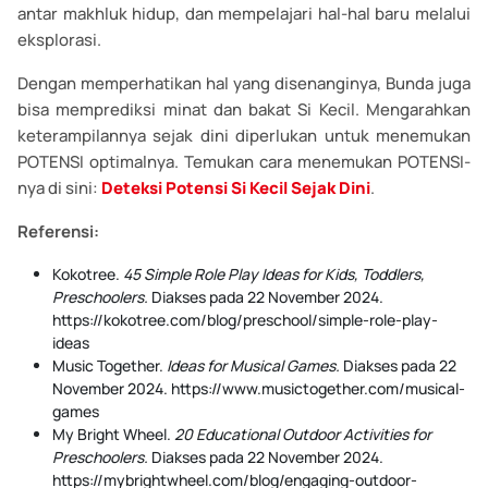
antar makhluk hidup, dan mempelajari hal-hal baru melalui
eksplorasi.
Dengan memperhatikan hal yang disenanginya, Bunda juga
bisa memprediksi minat dan bakat Si Kecil. Mengarahkan
keterampilannya sejak dini diperlukan untuk menemukan
POTENSI optimalnya. Temukan cara menemukan POTENSI-
nya di sini:
Deteksi Potensi Si Kecil Sejak Dini
.
Referensi:
Kokotree.
45 Simple Role Play Ideas for Kids, Toddlers,
Preschoolers.
Diakses pada 22 November 2024.
https://kokotree.com/blog/preschool/simple-role-play-
ideas
Music Together.
Ideas for Musical Games.
Diakses pada 22
November 2024. https://www.musictogether.com/musical-
games
My Bright Wheel.
20 Educational Outdoor Activities for
Preschoolers.
Diakses pada 22 November 2024.
https://mybrightwheel.com/blog/engaging-outdoor-