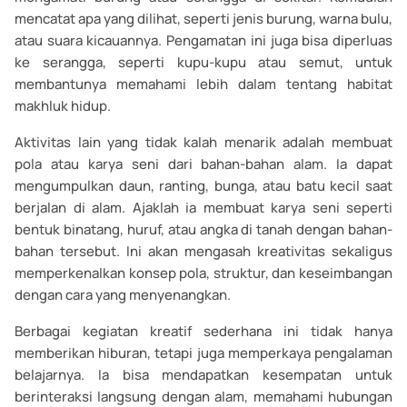
mencatat apa yang dilihat, seperti jenis burung, warna bulu,
atau suara kicauannya. Pengamatan ini juga bisa diperluas
ke serangga, seperti kupu-kupu atau semut, untuk
membantunya memahami lebih dalam tentang habitat
makhluk hidup.
Aktivitas lain yang tidak kalah menarik adalah membuat
pola atau karya seni dari bahan-bahan alam. Ia dapat
mengumpulkan daun, ranting, bunga, atau batu kecil saat
berjalan di alam. Ajaklah ia membuat karya seni seperti
bentuk binatang, huruf, atau angka di tanah dengan bahan-
bahan tersebut. Ini akan mengasah kreativitas sekaligus
memperkenalkan konsep pola, struktur, dan keseimbangan
dengan cara yang menyenangkan.
Berbagai kegiatan kreatif sederhana ini tidak hanya
memberikan hiburan, tetapi juga memperkaya pengalaman
belajarnya. Ia bisa mendapatkan kesempatan untuk
berinteraksi langsung dengan alam, memahami hubungan