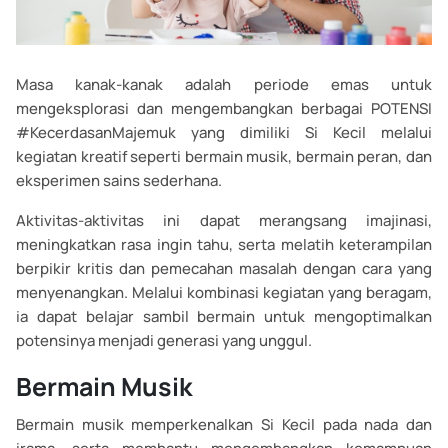
Masa kanak-kanak adalah periode emas untuk
mengeksplorasi dan mengembangkan berbagai POTENSI
#KecerdasanMajemuk yang dimiliki Si Kecil melalui
kegiatan kreatif seperti bermain musik, bermain peran, dan
eksperimen sains sederhana.
Aktivitas-aktivitas ini dapat merangsang imajinasi,
meningkatkan rasa ingin tahu, serta melatih keterampilan
berpikir kritis dan pemecahan masalah dengan cara yang
menyenangkan. Melalui kombinasi kegiatan yang beragam,
ia dapat belajar sambil bermain untuk mengoptimalkan
potensinya menjadi generasi yang unggul.
Bermain Musik
Bermain musik memperkenalkan Si Kecil pada nada dan