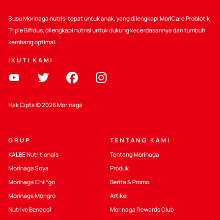
antara Bunda dan Si Kecil.
Susu Morinaga nutrisi tepat untuk anak, yang dilengkapi MoriCare Probiotik
Selain itu Kalbe juga ikut mendukung :
Triple Bifidus, dilengkapi nutrisi untuk dukung kecerdasannya dan tumbuh
kembang optimal.
Mendukung Kode WHO
IKUTI KAMI
Peraturan yang berlaku
Pendidikan Tentang Nutrisi Sehat
Hak Cipta © 2026 Morinaga
GRUP
TENTANG KAMI
KALBE Nutritionals
Tentang Morinaga
Morinaga Soya
Produk
Morinaga Chil*go
Berita & Promo
Morinaga Morigro
Artikel
Kalbe Nutritionals mendukung prinisp-prinisp dari World
Nutrive Benecol
Morinaga Rewards Club
Health Organization International Code of Marketing of