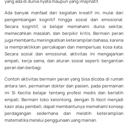
yang ada di dunia nyata maupun yang imajinatif.
Ada banyak manfaat dari kegiatan kreatif ini, mulai dari
pengembangan kognitif hingga sosial dan emosional.
Secara kognitif, ia belajar memahami dunia sekitar,
memecahkan masalah, dan berpikir kritis. Bermain peran
juga membantu meningkatkan keterampilan bahasa, karena
ia mempraktikkan percakapan dan memperluas kosa kata.
Secara sosial dan emosional, aktivitas ini mengajarkan
empati, kerja sama, dan aturan sosial seperti bergantian
peran dan berbagi.
Contoh aktivitas bermain peran yang bisa dicoba di rumah
antara lain, permainan dokter dan pasien, pada permainan
ini Si Kecilia belajar tentang profesi medis dan berlatih
empati. Bermain toko kelontong, dengan Si Kecil menjadi
kasir atau pembeli, dapat membantunya memahami konsep
perdagangan sederhana dan melatih keterampilan
matematika melalui penggunaan uang mainan.