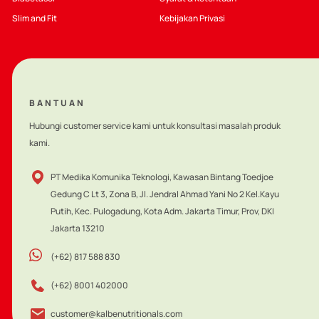
Slim and Fit
Kebijakan Privasi
BANTUAN
Hubungi customer service kami untuk konsultasi masalah produk
kami.
PT Medika Komunika Teknologi, Kawasan Bintang Toedjoe
Gedung C Lt 3, Zona B, Jl. Jendral Ahmad Yani No 2 Kel.Kayu
Putih, Kec. Pulogadung, Kota Adm. Jakarta Timur, Prov, DKI
Jakarta 13210
(+62) 817 588 830
(+62) 8001 402000
customer@kalbenutritionals.com