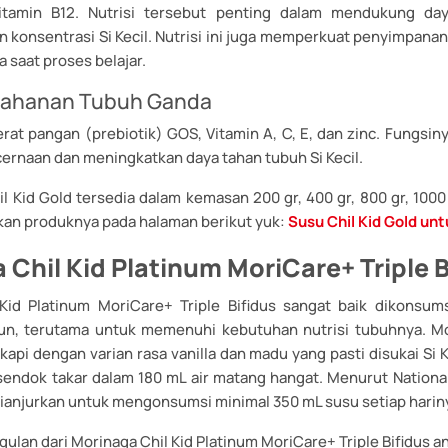
vitamin B12. Nutrisi tersebut penting dalam mendukung da
konsentrasi Si Kecil. Nutrisi ini juga memperkuat penyimpanan
a saat proses belajar.
rtahanan Tubuh Ganda
at pangan (prebiotik) GOS, Vitamin A, C, E, dan zinc. Fungsiny
ernaan dan meningkatkan daya tahan tubuh Si Kecil.
l Kid Gold tersedia dalam kemasan 200 gr, 400 gr, 800 gr, 1000 
an produknya pada halaman berikut yuk:
Susu Chil Kid Gold un
 Chil Kid Platinum MoriCare+ Triple B
Kid Platinum MoriCare+ Triple Bifidus sangat baik dikonsums
hun, terutama untuk memenuhi kebutuhan nutrisi tubuhnya. Mo
kapi dengan varian rasa vanilla dan madu yang pasti disukai Si K
endok takar dalam 180 mL air matang hangat. Menurut National
 dianjurkan untuk mengonsumsi minimal 350 mL susu setiap harin
ulan dari Morinaga Chil Kid Platinum MoriCare+ Triple Bifidus an