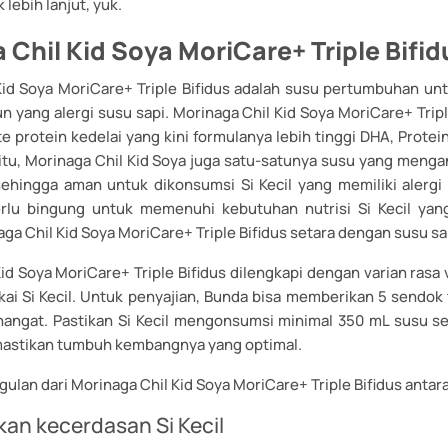
 lebih lanjut, yuk.
 Chil Kid Soya MoriCare+ Triple Bifid
Kid Soya MoriCare+ Triple Bifidus adalah susu pertumbuhan untu
un yang alergi susu sapi. Morinaga Chil Kid Soya MoriCare+ Tripl
te protein kedelai yang kini formulanya lebih tinggi DHA, Protei
 itu, Morinaga Chil Kid Soya juga satu-satunya susu yang meng
 sehingga aman untuk dikonsumsi Si Kecil yang memiliki alergi 
rlu bingung untuk memenuhi kebutuhan nutrisi Si Kecil yang
ga Chil Kid Soya MoriCare+ Triple Bifidus setara dengan susu sa
id Soya MoriCare+ Triple Bifidus dilengkapi dengan varian rasa
kai Si Kecil. Untuk penyajian, Bunda bisa memberikan 5 sendok
hangat. Pastikan Si Kecil mengonsumsi minimal 350 mL susu set
astikan tumbuh kembangnya yang optimal.
ulan dari Morinaga Chil Kid Soya MoriCare+ Triple Bifidus antara
an kecerdasan Si Kecil