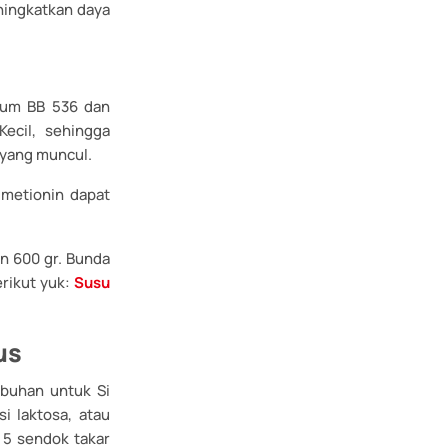
ningkatkan daya
ngum BB 536 dan
ecil, sehingga
 yang muncul.
 metionin dapat
an 600 gr. Bunda
rikut yuk:
Susu
us
mbuhan untuk Si
si laktosa, atau
 5 sendok takar