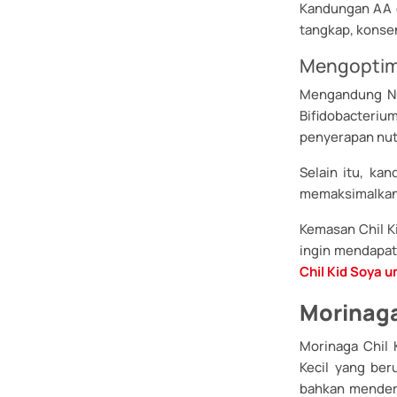
Kandungan AA d
tangkap, konsen
Mengoptima
Mengandung Nuk
Bifidobacteri
penyerapan nutr
Selain itu, ka
memaksimalkan 
Kemasan Chil Ki
ingin mendapat
Chil Kid Soya 
Morinaga
Morinaga Chil 
Kecil yang beru
bahkan menderi