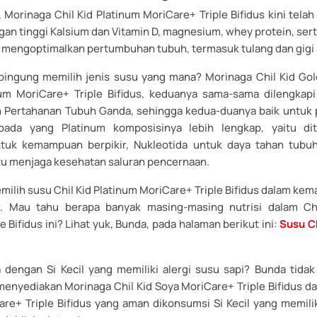
 Morinaga Chil Kid Platinum MoriCare+ Triple Bifidus kini tela
n tinggi Kalsium dan Vitamin D, magnesium, whey protein, sert
 mengoptimalkan pertumbuhan tubuh, termasuk tulang dan gigi S
ingung memilih jenis susu yang mana? Morinaga Chil Kid Go
num MoriCare+ Triple Bifidus, keduanya sama-sama dilengkap
 Pertahanan Tubuh Ganda, sehingga kedua-duanya baik untuk
pada yang Platinum komposisinya lebih lengkap, yaitu di
tuk kemampuan berpikir, Nukleotida untuk daya tahan tubuh
 menjaga kesehatan saluran pencernaan.
ilih susu Chil Kid Platinum MoriCare+ Triple Bifidus dalam kem
r. Mau tahu berapa banyak masing-masing nutrisi dalam Chi
e Bifidus ini? Lihat yuk, Bunda, pada halaman berikut ini:
Susu Ch
 dengan Si Kecil yang memiliki alergi susu sapi? Bunda tidak 
menyediakan Morinaga Chil Kid Soya MoriCare+ Triple Bifidus da
re+ Triple Bifidus yang aman dikonsumsi Si Kecil yang memilik