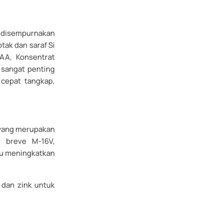
h disempurnakan
ak dan saraf Si
 AA, Konsentrat
t sangat penting
cepat tangkap,
s yang merupakan
m breve M-16V,
tu meningkatkan
, dan zink untuk