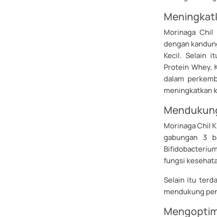
Meningkatk
Morinaga Chil 
dengan kandung
Kecil. Selain 
Protein Whey, K
dalam perkemb
meningkatkan ko
Mendukung
Morinaga Chil K
gabungan 3 ba
Bifidobacteriu
fungsi kesehata
Selain itu terd
mendukung penc
Mengoptim