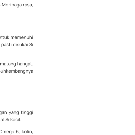
 Morinaga rasa,
n untuk memenuhi
pasti disukai Si
 matang hangat.
umbuhkembangnya
gan yang tinggi
f Si Kecil.
Omega 6, kolin,