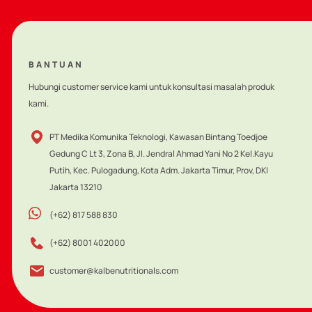
BANTUAN
Hubungi customer service kami untuk konsultasi masalah produk
kami.
PT Medika Komunika Teknologi, Kawasan Bintang Toedjoe
Gedung C Lt 3, Zona B, Jl. Jendral Ahmad Yani No 2 Kel.Kayu
Putih, Kec. Pulogadung, Kota Adm. Jakarta Timur, Prov, DKI
Jakarta 13210
(+62) 817 588 830
(+62) 8001 402000
customer@kalbenutritionals.com